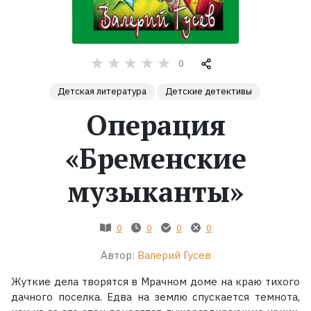
Жанры
0
Серии
Детская литература
Детские детективы
Экранизации
Операция
«Бременские
Коллекции
музыканты»
0
0
0
0
Автор:
Валерий Гусев
Жуткие дела творятся в Мрачном доме на краю тихого
дачного поселка. Едва на землю спускается темнота,