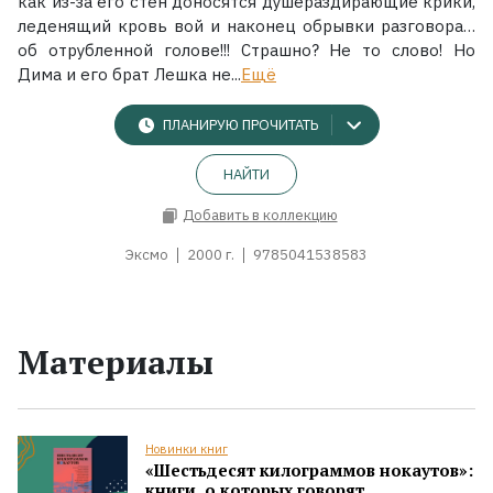
как из-за его стен доносятся душераздирающие крики,
леденящий кровь вой и наконец обрывки разговора…
об отрубленной голове!!! Страшно? Не то слово! Но
Дима и его брат Лешка не...
Ещё
ПЛАНИРУЮ ПРОЧИТАТЬ
НАЙТИ
Добавить в коллекцию
Эксмо
2000 г.
9785041538583
Материалы
Новинки книг
«Шестьдесят килограммов нокаутов»:
книги, о которых говорят