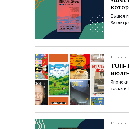
котор
Вышел п
Хатльгри
16.07.2026
ТОП-
июля-
Японски
тоска в 
13.07.2026