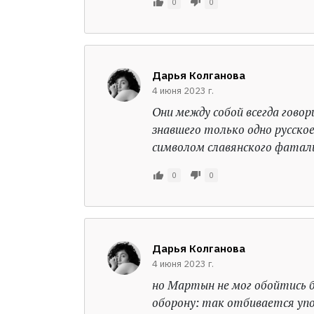
0
0
Дарья Колганова
4 июня 2023 г.
Они между собой всегда говор
знавшего только одно русско
символом славянского фатал
0
0
Дарья Колганова
4 июня 2023 г.
но Мартын не мог обойтись бе
оборону: так отбивается уп