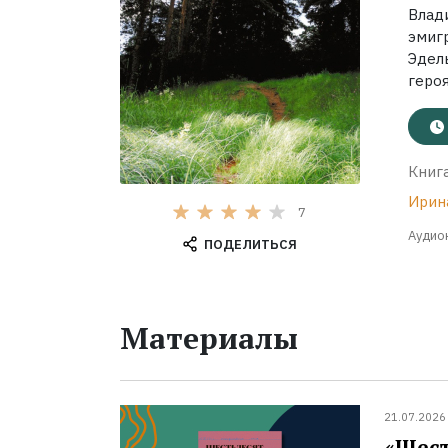
Влад
эмиг
Эдел
героя
Книга
Ирин
7
Аудиок
ПОДЕЛИТЬСЯ
Материалы
21.07.2026
«Шест