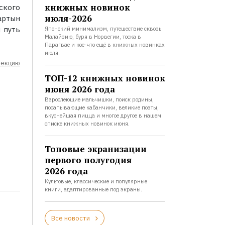
книжных новинок
ского
июля-2026
артын
 путь
Японский минимализм, путешествие сквозь
Малайзию, буря в Норвегии, тоска в
Парагвае и кое-что ещё в книжных новинках
июля.
лекцию
ТОП-12 книжных новинок
июня 2026 года
Взрослеющие мальчишки, поиск родины,
посапывающие кабанчики, великие поэты,
вкуснейшая пицца и многое другое в нашем
списке книжных новинок июня.
Топовые экранизации
первого полугодия
2026 года
Культовые, классические и популярные
книги, адаптированные под экраны.
Все новости