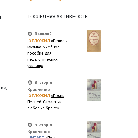
ПОСЛЕДНЯЯ АКТИВНОСТЬ
и
Василий
ОТЛОЖИЛ
«Пение и
музыка. Учебное
пособие для
педагогических
училищ»
Вікторія
ии,
Кравченко
ОТЛОЖИЛ
«Песнь
Песней. Страсть и
любовь в браке»
Вікторія
Кравченко
ЧИТАЕТ
«Песнь