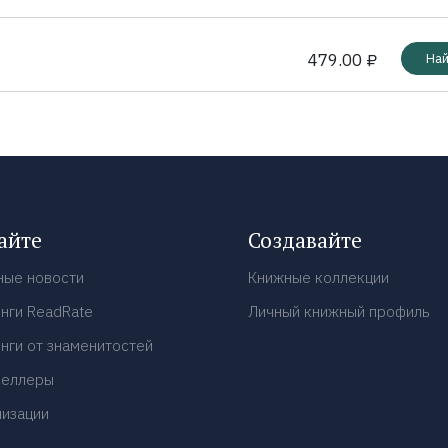
479.00 ₽
Най
айте
Создавайте
ные новости
Книжные коллекции
нги ReadRate
Личный книжный профиль
нги от знаменитостей
селлеры
низации