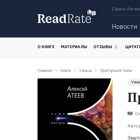
Сервис для те
Поиск
Новости
О КНИГЕ
МАТЕРИАЛЫ
ОТЗЫВЫ
ЦИТА
0
Главная
Книги
Ужасы
Пригоршня тьмы
Ужа
П
Се
Авто
Зашт