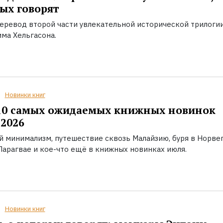
ых говорят
еревод второй части увлекательной исторической трилоги
ма Хельгасона.
Новинки книг
10 самых ожидаемых книжных новинок
2026
й минимализм, путешествие сквозь Малайзию, буря в Норвег
Парагвае и кое-что ещё в книжных новинках июля.
Новинки книг