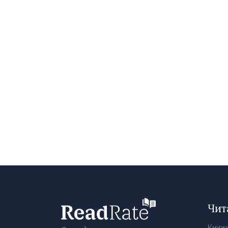
Чит
Книж