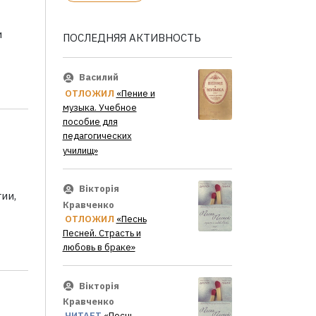
и
ПОСЛЕДНЯЯ АКТИВНОСТЬ
Василий
ОТЛОЖИЛ
«Пение и
музыка. Учебное
пособие для
педагогических
училищ»
Вікторія
ии,
Кравченко
ОТЛОЖИЛ
«Песнь
Песней. Страсть и
любовь в браке»
Вікторія
Кравченко
ЧИТАЕТ
«Песнь