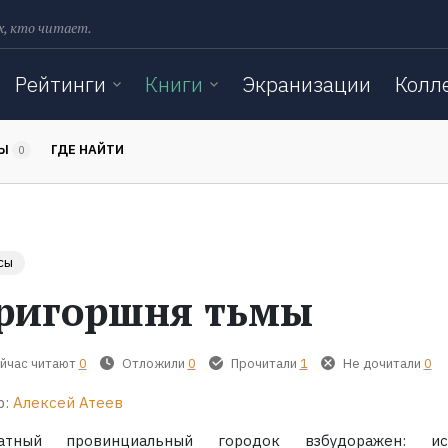
х, кто читает.
Рейтинги
Книги
Экранизации
Колл
ТЫ
ГДЕ НАЙТИ
0
сы
ригоршня тьмы
йчас читают
0
Отложили
0
Прочитали
1
Не дочитали
0
р:
Алексей Атеев
атный провинциальный городок взбудоражен: исч