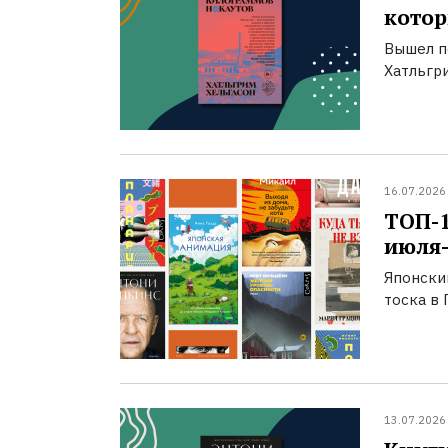
котор
Вышел п
Хатльгри
16.07.2026
ТОП-
июля-
Японски
тоска в 
13.07.2026