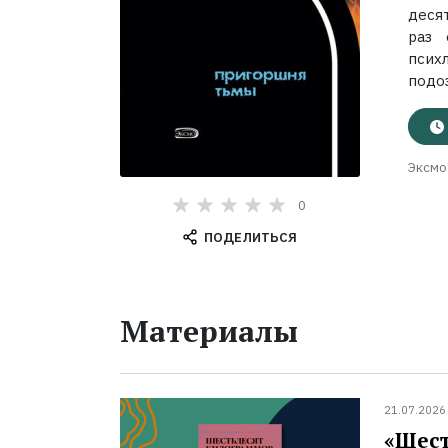
деся
раз 
псих
подоз
Эксмо
0
ПОДЕЛИТЬСЯ
Материалы
21.07.2026
«Шест