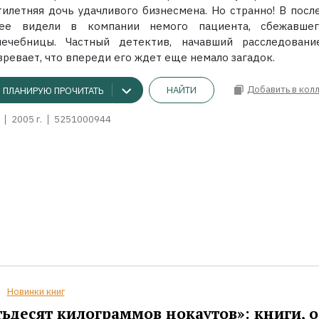
тилетняя дочь удачливого бизнесмена. Но странно! В посл
ее видели в компании немого пациента, сбежавше
лечебницы. Частный детектив, начавший расследовани
ревает, что впереди его ждет еще немало загадок.
Добавить в кол
НАЙТИ
ПЛАНИРУЮ ПРОЧИТАТЬ
2005 г.
5251000944
Новинки книг
ьдесят килограммов нокаутов»: книги, о