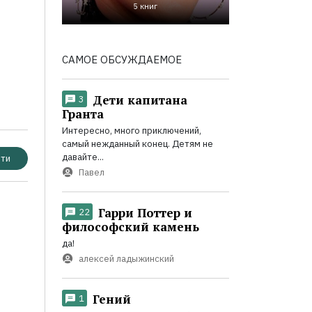
5 книг
САМОЕ ОБСУЖДАЕМОЕ
Дети капитана
3
Гранта
Интересно, много приключений,
самый нежданный конец. Детям не
давайте...
ти
Павел
Гарри Поттер и
22
философский камень
да!
алексей ладыжинский
Гений
1