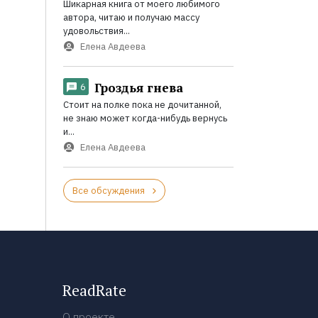
Шикарная книга от моего любимого
автора, читаю и получаю массу
удовольствия...
Елена Авдеева
Гроздья гнева
6
Стоит на полке пока не дочитанной,
не знаю может когда-нибудь вернусь
и...
Елена Авдеева
Все обсуждения
ReadRate
О проекте