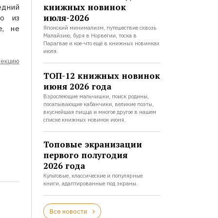
книжных новинок
едний
июля-2026
го из
е, не
Японский минимализм, путешествие сквозь
Малайзию, буря в Норвегии, тоска в
Парагвае и кое-что ещё в книжных новинках
июля.
лекцию
ТОП-12 книжных новинок
июня 2026 года
Взрослеющие мальчишки, поиск родины,
посапывающие кабанчики, великие поэты,
вкуснейшая пицца и многое другое в нашем
списке книжных новинок июня.
Топовые экранизации
первого полугодия
2026 года
Культовые, классические и популярные
книги, адаптированные под экраны.
Все новости