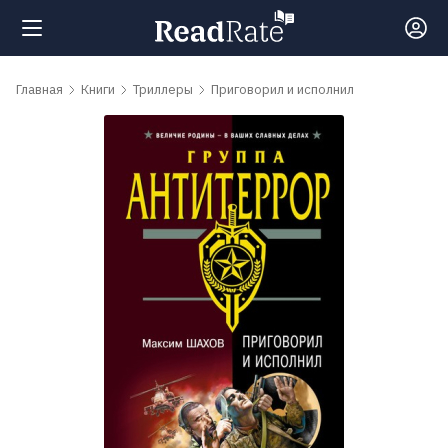
Поиск
Главная
Книги
Триллеры
Приговорил и исполнил
Новости
Рейтинги
Книги
Самые
обсуждаемые
книги
Авторы