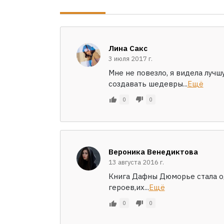
Лина Сакс
3 июля 2017 г.
Мне не повезло, я видела луч
создавать шедевры...
Ещё
0
0
Вероника Венедиктова
13 августа 2016 г.
Книга Дафны Дюморье стала о
героев,их...
Ещё
0
0