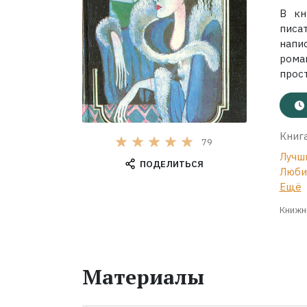
В кн
писа
напи
рома
прост
Книга
79
Лучш
ПОДЕЛИТЬСЯ
Люби
Ещё
Книжн
Материалы