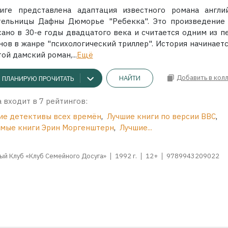
иге представлена адаптация известного романа англи
тельницы Дафны Дюморье "Ребекка". Это произведение
сано в 30-е годы двадцатого века и считается одним из п
нов в жанре "психологический триллер". История начинаетс
ой дамский роман,...
Ещё
Добавить в кол
НАЙТИ
ПЛАНИРУЮ ПРОЧИТАТЬ
 входит в 7 рейтингов:
ие детективы всех времён
,
Лучшие книги по версии BBC
,
мые книги Эрин Моргенштерн
,
Лучшие...
ый Клуб «Клуб Семейного Досуга»
1992 г.
12+
9789943209022