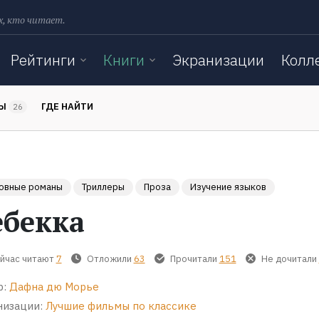
х, кто читает.
Рейтинги
Книги
Экранизации
Колл
ТЫ
ГДЕ НАЙТИ
26
овные романы
Триллеры
Проза
Изучение языков
ебекка
йчас читают
7
Отложили
63
Прочитали
151
Не дочитали
р:
Дафна дю Морье
низации:
Лучшие фильмы по классике