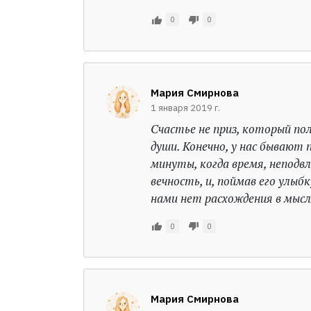
0
0
Мария Смирнова
1 января 2019 г.
Счастье не приз, который по
души. Конечно, у нас бывают 
минуты, когда время, неподв
вечность, и, поймав его улыб
нами нет расхождения в мысля
0
0
Мария Смирнова