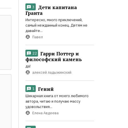
Дети капитана
3
Гранта
Интересно, много приключений,
самый нежданный конец. Детям не
давайте...
Павел
Гарри Поттер и
22
философский камень
да!
алексей ладыжинский
Гений
1
Шикарная книга от моего любимого
автора, читаю и получаю массу
удовольствия...
Елена Авдеева