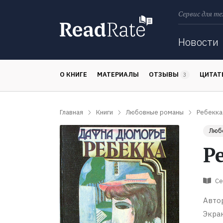
Сервис для те
Поиск
Новости
О КНИГЕ
МАТЕРИАЛЫ
ОТЗЫВЫ
ЦИТА
3
Главная
Книги
Любовные романы
Ребекка
Люб
Р
Се
Авто
Экра