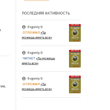
ПОСЛЕДНЯЯ АКТИВНОСТЬ
Evgeniy D
и
ОТЛОЖИЛ
«Ты
можешь иметь все»
Evgeniy D
ЧИТАЕТ
«Ты можешь
иметь все»
Evgeniy D
ОТЛОЖИЛ
«Ты
ии,
можешь иметь все»