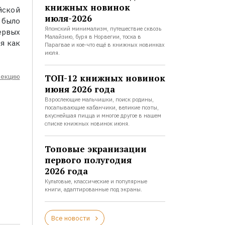
книжных новинок
йской
июля-2026
 было
Японский минимализм, путешествие сквозь
ервых
Малайзию, буря в Норвегии, тоска в
я как
Парагвае и кое-что ещё в книжных новинках
июля.
ТОП-12 книжных новинок
лекцию
июня 2026 года
Взрослеющие мальчишки, поиск родины,
посапывающие кабанчики, великие поэты,
вкуснейшая пицца и многое другое в нашем
списке книжных новинок июня.
Топовые экранизации
первого полугодия
2026 года
Культовые, классические и популярные
книги, адаптированные под экраны.
Все новости