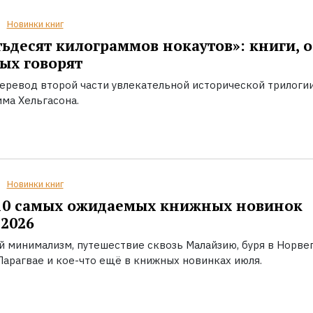
Новинки книг
ьдесят килограммов нокаутов»: книги, о
ых говорят
еревод второй части увлекательной исторической трилоги
ма Хельгасона.
Новинки книг
10 самых ожидаемых книжных новинок
2026
й минимализм, путешествие сквозь Малайзию, буря в Норвег
Парагвае и кое-что ещё в книжных новинках июля.