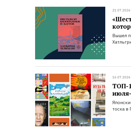
21.07.2026
«Шест
котор
Вышел п
Хатльгри
16.07.2026
ТОП-
июля-
Японски
тоска в 