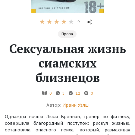
Жанры
9
Серии
Проза
Сексуальная жизнь
Экранизации
сиамских
Коллекции
близнецов
0
3
12
0
Автор:
Ирвин Уэлш
Однажды ночью Люси Бреннан, тренер по фитнесу,
совершила благородный поступок: рискуя жизнью,
остановила опасного психа, который, размахивая