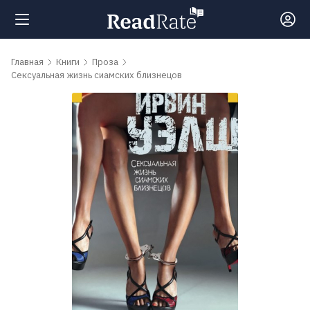
Поиск
Главная
Книги
Проза
Сексуальная жизнь сиамских близнецов
Новости
Рейтинги
Книги
Самые
обсуждаемые
книги
Авторы