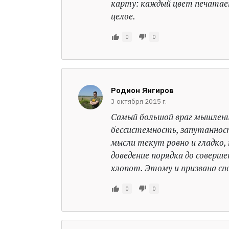
карту: каждый цвет печатает
целое.
0
0
Родион Янгиров
3 октября 2015 г.
Самый большой враг мышления
бессистемность, запутанност
мысли текут ровно и гладко, 
доведение порядка до соверш
хлопот. Этому и призвана с
0
0