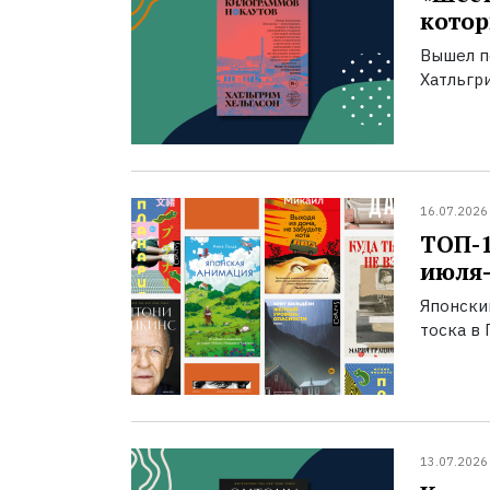
котор
Вышел п
Хатльгри
16.07.2026
ТОП-
июля-
Японски
тоска в 
13.07.2026