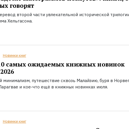
ых говорят
еревод второй части увлекательной исторической трилоги
ма Хельгасона.
Новинки книг
10 самых ожидаемых книжных новинок
2026
й минимализм, путешествие сквозь Малайзию, буря в Норвег
Парагвае и кое-что ещё в книжных новинках июля.
Новинки книг