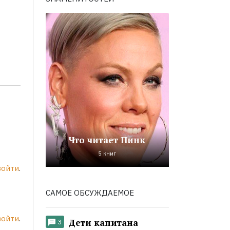
Что читает Пинк
5 книг
войти
.
САМОЕ ОБСУЖДАЕМОЕ
войти
.
Дети капитана
3