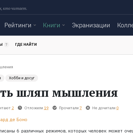
х, кто читает.
Рейтинги
Книги
Экранизации
Колл
ТЫ
ГДЕ НАЙТИ
7
шления
я
Хобби и досуг
ть шляп мышления
читают
2
Отложили
19
Прочитали
7
Не дочитали
0
ард де Боно
писаны 6 различных режимов, которых человек может оче