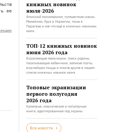
книжных новинок
льств
июля-2026
ть ее
Японский минимализм, путешествие сквозь
Малайзию, буря в Норвегии, тоска в
Парагвае и кое-что ещё в книжных новинках
лекцию
июля.
ТОП-12 книжных новинок
июня 2026 года
Взрослеющие мальчишки, поиск родины,
посапывающие кабанчики, великие поэты,
вкуснейшая пицца и многое другое в нашем
списке книжных новинок июня.
Топовые экранизации
первого полугодия
2026 года
Культовые, классические и популярные
книги, адаптированные под экраны.
Все новости