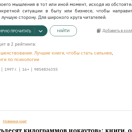
воего мышления в тот или иной момент, исходя из обстояте
кретной ситуации в быту или бизнесе, чтобы направи
 лучшую сторону. Для широкого круга читателей.
Добавить в кол
НАЙТИ
ИРУЮ ПРОЧИТАТЬ
ит в 2 рейтинга:
шенствование. Лучшие книги, чтобы стать сильнее
,
иги по психологии
1997 г.
16+
9854836355
Новинки книг
ьдесят килограммов нокаутов»: книги, о