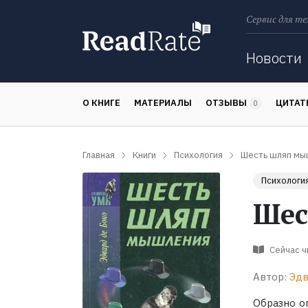
Сервис для те
Поиск
Новости
О КНИГЕ
МАТЕРИАЛЫ
ОТЗЫВЫ
ЦИТА
0
Главная
Книги
Психология
Шесть шляп мы
Психологи
Шес
Сейчас 
Автор:
Эдв
Образно о