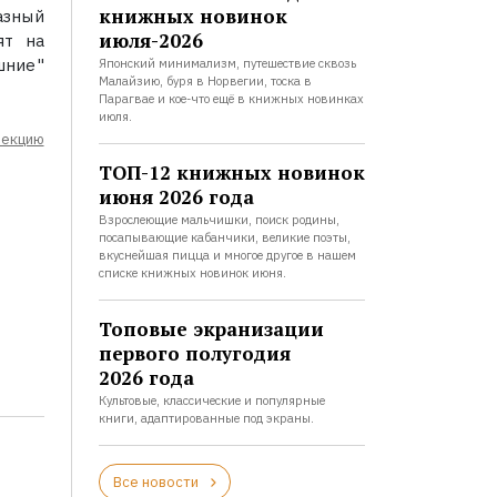
книжных новинок
азный
июля-2026
ят на
шние"
Японский минимализм, путешествие сквозь
Малайзию, буря в Норвегии, тоска в
Парагвае и кое-что ещё в книжных новинках
июля.
лекцию
ТОП-12 книжных новинок
июня 2026 года
Взрослеющие мальчишки, поиск родины,
посапывающие кабанчики, великие поэты,
вкуснейшая пицца и многое другое в нашем
списке книжных новинок июня.
Топовые экранизации
первого полугодия
2026 года
Культовые, классические и популярные
книги, адаптированные под экраны.
Все новости