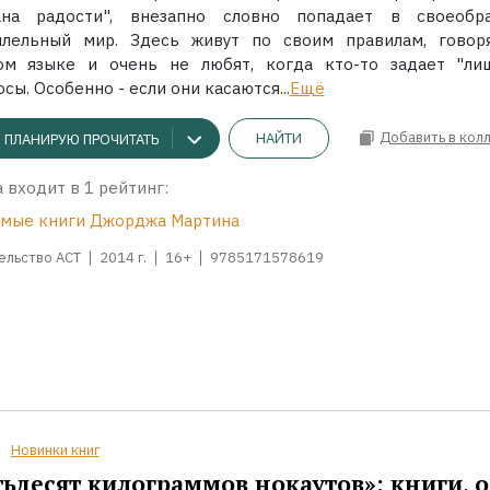
ана радости", внезапно словно попадает в своеобр
ллельный мир. Здесь живут по своим правилам, говор
ом языке и очень не любят, когда кто-то задает "ли
сы. Особенно - если они касаются...
Ещё
Добавить в кол
НАЙТИ
ПЛАНИРУЮ ПРОЧИТАТЬ
 входит в 1 рейтинг:
мые книги Джорджа Мартина
ельство АСТ
2014 г.
16+
9785171578619
Новинки книг
ьдесят килограммов нокаутов»: книги, о