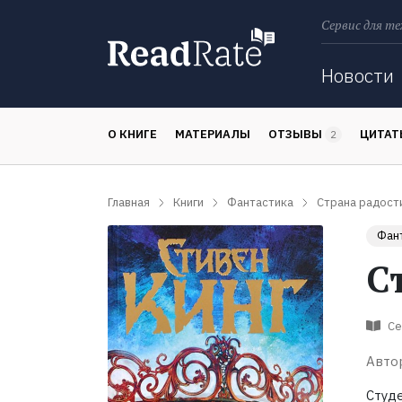
Сервис для те
Поиск
Новости
О КНИГЕ
МАТЕРИАЛЫ
ОТЗЫВЫ
ЦИТА
2
Главная
Книги
Фантастика
Страна радост
Фан
С
Се
Авто
Студ