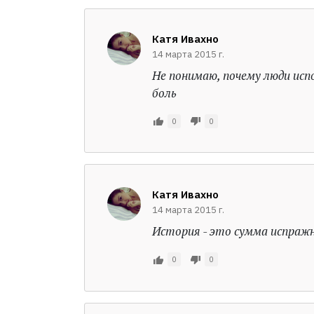
Катя Ивахно
14 марта 2015 г.
Не понимаю, почему люди исп
боль
0
0
Катя Ивахно
14 марта 2015 г.
История - это сумма испражн
0
0