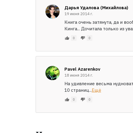
Дарья Удалова (Михайлова)
19 июня 2014 г.
Книга очень затянута, да и во
Кинга... Дочитала только из ува
0
0
Pavel Azarenkov
18 июня 2014 г.
На удивление весьма нудноват
10 страниц...
Ещё
0
0