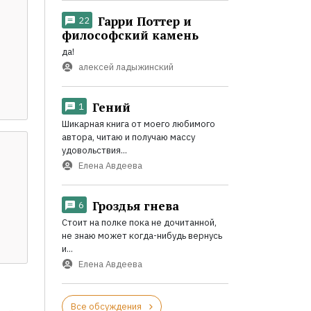
Гарри Поттер и
22
философский камень
да!
алексей ладыжинский
Гений
1
Шикарная книга от моего любимого
автора, читаю и получаю массу
удовольствия...
Елена Авдеева
Гроздья гнева
6
Стоит на полке пока не дочитанной,
не знаю может когда-нибудь вернусь
и...
Елена Авдеева
Все обсуждения