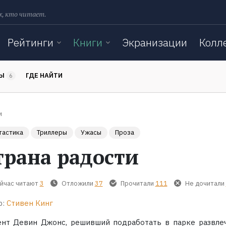
х, кто читает.
Рейтинги
Книги
Экранизации
Колл
ТЫ
ГДЕ НАЙТИ
6
и
тастика
Триллеры
Ужасы
Проза
трана радости
йчас читают
3
Отложили
37
Прочитали
111
Не дочитали
р:
Стивен Кинг
ент Девин Джонс, решивший подработать в парке развле