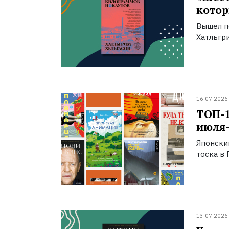
котор
Вышел п
Хатльгри
16.07.2026
ТОП-
июля-
Японски
тоска в 
13.07.2026