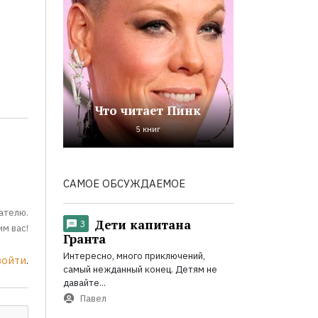
Что читает Пинк
5 книг
САМОЕ ОБСУЖДАЕМОЕ
ателю.
Дети капитана
3
м вас!
Гранта
Интересно, много приключений,
войти
.
самый нежданный конец. Детям не
давайте...
Павел