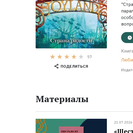
"Стр
пара
особ
вопро
Книга
57
Люби
ПОДЕЛИТЬСЯ
Издат
Материалы
21.07.2026
«Шест