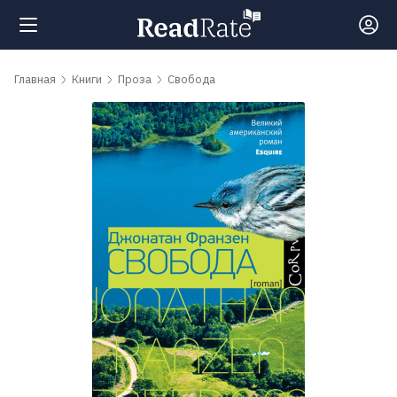
Поиск
Главная
Книги
Проза
Свобода
Новости
Рейтинги
Книги
Самые
обсуждаемые
книги
Авторы