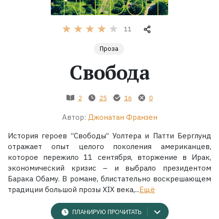
Жанры
11
Серии
Проза
Свобода
Экранизации
2
25
16
0
Коллекции
Автор:
Джонатан Франзен
История героев “Свободы” Уолтера и Патти Берглунд
отражает опыт целого поколения американцев,
которое пережило 11 сентября, вторжение в Ирак,
экономический кризис – и выбрало президентом
Барака Обаму. В романе, блистательно воскрешающем
традиции большой прозы XIX века,...
Ещё
ПЛАНИРУЮ ПРОЧИТАТЬ