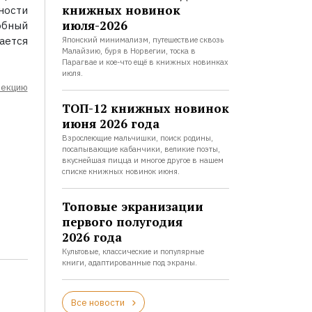
книжных новинок
ности
июля-2026
обный
ается
Японский минимализм, путешествие сквозь
Малайзию, буря в Норвегии, тоска в
Парагвае и кое-что ещё в книжных новинках
июля.
лекцию
ТОП-12 книжных новинок
июня 2026 года
Взрослеющие мальчишки, поиск родины,
посапывающие кабанчики, великие поэты,
вкуснейшая пицца и многое другое в нашем
списке книжных новинок июня.
Топовые экранизации
первого полугодия
2026 года
Культовые, классические и популярные
книги, адаптированные под экраны.
Все новости