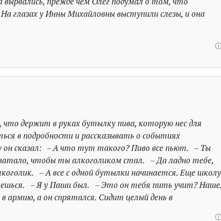
 вырвались, прежде чем Олег подумал о том, что
 На глазах у Инны Михайловны выступили слезы, и она
 что держит в руках бутылку пива, которую нес для
ться в подробности и рассказывать о событиях
у он сказал: – А что тут такого? Пиво все пьют. – Ты
 хватало, чтобы ты алкоголиком стал. – Да ладно тебе,
коголик. – А все с одной бутылки начинается. Еще школу
ляешься. – Я у Паши был. – Это он тебя пить учит? Наше
 в армию, а он спрятался. Сидит целый день в