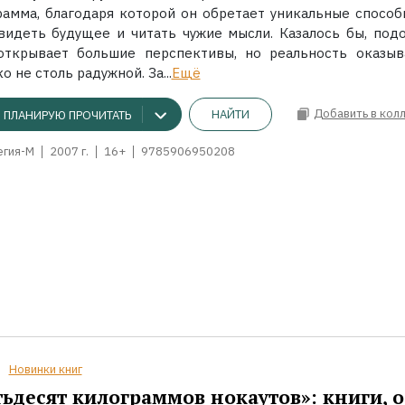
рамма, благодаря которой он обретает уникальные способ
видеть будущее и читать чужие мысли. Казалось бы, под
открывает большие перспективы, но реальность оказыв
о не столь радужной. За...
Ещё
Добавить в кол
НАЙТИ
ПЛАНИРУЮ ПРОЧИТАТЬ
егия-М
2007 г.
16+
9785906950208
Новинки книг
ьдесят килограммов нокаутов»: книги, о