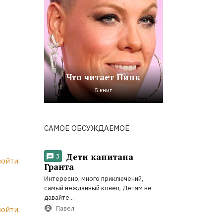
Что читает Пинк
5 книг
САМОЕ ОБСУЖДАЕМОЕ
Дети капитана
3
войти
.
Гранта
Интересно, много приключений,
самый нежданный конец. Детям не
давайте...
Павел
войти
.