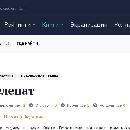
х, кто читает.
Рейтинги
Книги
Экранизации
Колл
ТЫ
ГДЕ НАЙТИ
12
тастика
Внеклассное чтение
елепат
йчас читают
2
Отложили
0
Прочитали
2
Не дочитали
0
р:
Николай Якубович
ю случая в руки Олега Воропаева попадает компьют