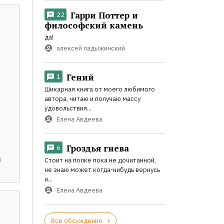
Гарри Поттер и
22
философский камень
да!
алексей ладыжинский
Гений
1
Шикарная книга от моего любимого
автора, читаю и получаю массу
удовольствия...
Елена Авдеева
Гроздья гнева
6
Стоит на полке пока не дочитанной,
не знаю может когда-нибудь вернусь
и...
Елена Авдеева
Все обсуждения