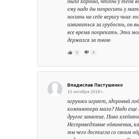
было хорошо, чтобы у тебя вс
ему надо бы попросить у мате
носить на себе веригу чьих-
извиниться за грубость, он в
все время попрекать. Это моя
держался за твою
0
0
Владислав Пастушенко
13 октября 2018 г.
игрушки играет, здоровый ло
компьютера мало? Надо еще т
другое занятие. Пиво хлебать
Несправедливые обвинения, ка
ты чего достигла со своим о