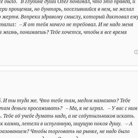
е было. В глубине души Олег понимал, что это правда, и
ри прощения, но бунтарь, поселившийся в нем, не желал
то жертв. Вопреки здравому смыслу, который диктовал ем
ыпалил: – Я от тебя ничего не требовал. И не надо меня
 жизнь, понимаешь? Тебе хочется, чтобы я все время
б. И ты туда же. Что тебе там, медом намазано? Тебе
ам деньги просаживать? – Ма, я не играл. – У вас с ним
. Тебе об учебе думать надо, а не собутыльников искать
к камни, летели в испуганную, ищущую покоя душу. – А
бразованием? Чтобы торговать на рынке, не надо было