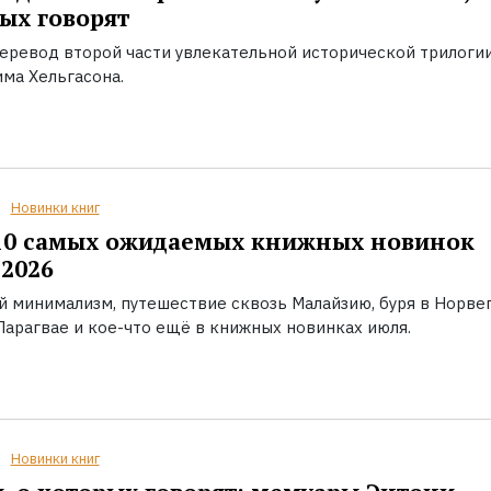
ых говорят
еревод второй части увлекательной исторической трилоги
ма Хельгасона.
Новинки книг
10 самых ожидаемых книжных новинок
2026
й минимализм, путешествие сквозь Малайзию, буря в Норвег
Парагвае и кое-что ещё в книжных новинках июля.
Новинки книг