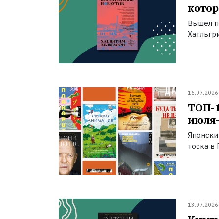
котор
Вышел п
Хатльгри
16.07.2026
ТОП-
июля-
Японски
тоска в 
13.07.2026