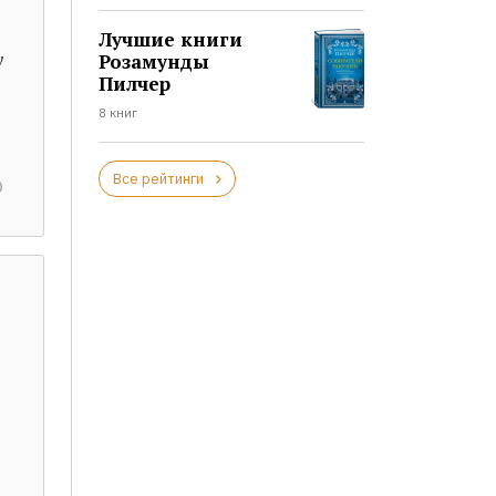
Лучшие книги
у
Розамунды
Пилчер
8 книг
Все рейтинги
.