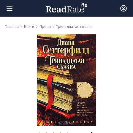
Поиск
Главная
Книги
Проза
Тринадцатая сказка
Новости
Рейтинги
Книги
Самые
обсуждаемые
книги
Авторы