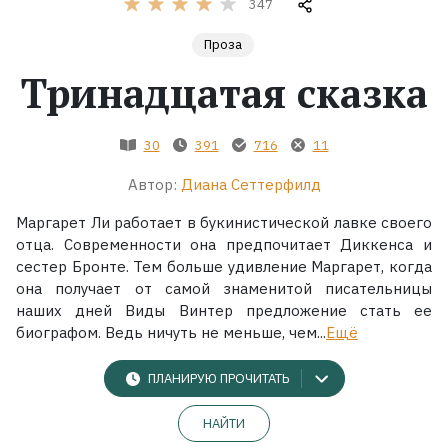
347
Жанры
Проза
Тринадцатая сказка
Серии
30
391
716
11
Экранизации
Автор:
Диана Сеттерфилд
Коллекции
Маргарет Ли работает в букинистической лавке своего
отца. Современности она предпочитает Диккенса и
сестер Бронте. Тем больше удивление Маргарет, когда
она получает от самой знаменитой писательницы
наших дней Виды Винтер предложение стать ее
биографом. Ведь ничуть не меньше, чем...
Ещё
ПЛАНИРУЮ ПРОЧИТАТЬ
НАЙТИ