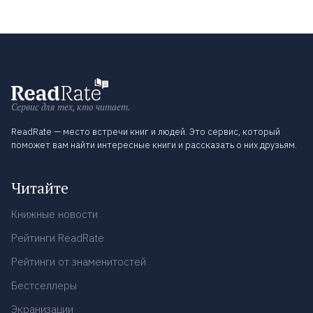
Сервис для тех, кто читает.
ReadRate — место встречи книг и людей. Это сервис, который
поможет вам найти интересные книги и рассказать о них друзьям.
Читайте
Книжные новости
Рейтинги ReadRate
Рейтинги от знаменитостей
Бестселлеры
Экранизации