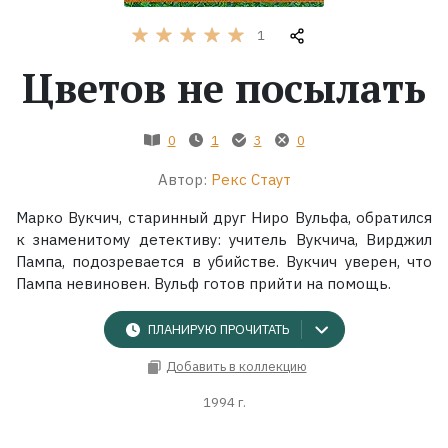
1
Жанры
Цветов не посылать
Серии
0
1
3
0
Экранизации
Автор:
Рекс Стаут
Коллекции
Марко Вукчич, старинный друг Ниро Вульфа, обратился
к знаменитому детективу: учитель Вукчича, Вирджил
Пампа, подозревается в убийстве. Вукчич уверен, что
Пампа невиновен. Вульф готов прийти на помощь.
ПЛАНИРУЮ ПРОЧИТАТЬ
Добавить в коллекцию
1994 г.