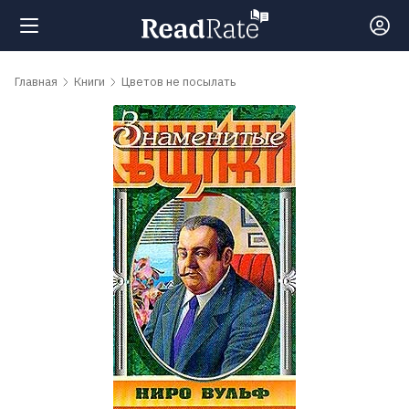
Поиск
Главная
Книги
Цветов не посылать
Новости
Рейтинги
Книги
Самые
обсуждаемые
книги
Авторы