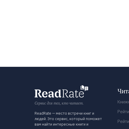
Чит
Книж
Сервис для тех, кто читает.
Рейти
ReadRate — место встречи книг и
людей. Это сервис, который поможет
Рейти
вам найти интересные книги и