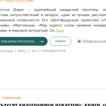
р:
Робертсон Дэвис
ртсон Дэвис – крупнейший канадский писатель, м
тных хитросплетений и загадок, один из лучших рассказ
оязычной словесности. Его «Дептфордскую трилогию» («
онаж», «Мантикора», «Мир чудес») сочли началом «канад
ва» в мировой литературе. Он...
Ещё
Добавить в кол
НАЙТИ
ПЛАНИРУЮ ПРОЧИТАТЬ
а-Аттикус
1991 г.
16+
9785389191570
Новинки книг
ьдесят килограммов нокаутов»: книги, о