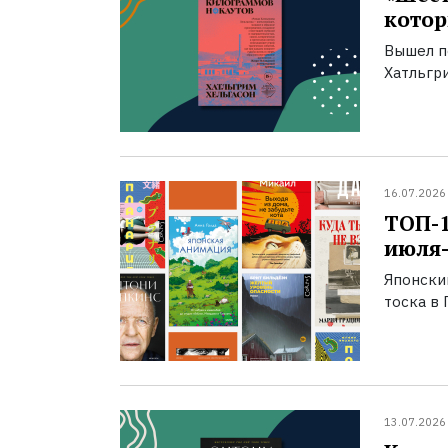
котор
Вышел п
Хатльгри
16.07.2026
ТОП-
июля-
Японски
тоска в 
13.07.2026