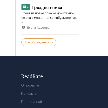
Гроздья гнева
6
Стоит на полке пока не дочитанной,
не знаю может когда-нибудь вернусь
и...
Елена Авдеева
Все обсуждения
ReadRate
О проекте
Контакты
Правила сайта