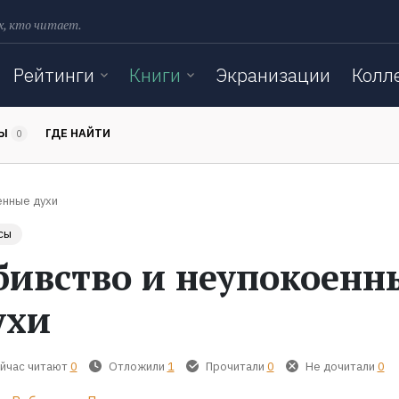
х, кто читает.
Рейтинги
Книги
Экранизации
Колл
ТЫ
ГДЕ НАЙТИ
0
енные духи
сы
бивство и неупокоенн
ухи
йчас читают
0
Отложили
1
Прочитали
0
Не дочитали
0