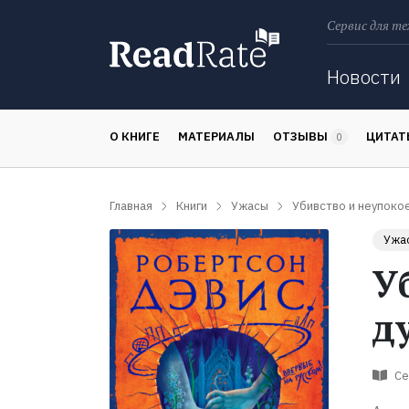
Сервис для те
Поиск
Новости
О КНИГЕ
МАТЕРИАЛЫ
ОТЗЫВЫ
ЦИТА
0
Главная
Книги
Ужасы
Убивство и неупоко
Ужа
У
д
Се