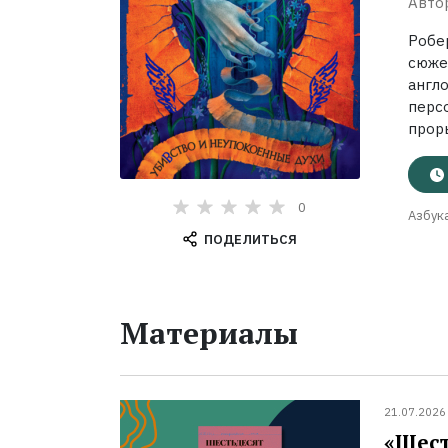
Авто
Робе
сюже
англ
перс
проры
0
Азбук
ПОДЕЛИТЬСЯ
Материалы
21.07.2026
«Шест