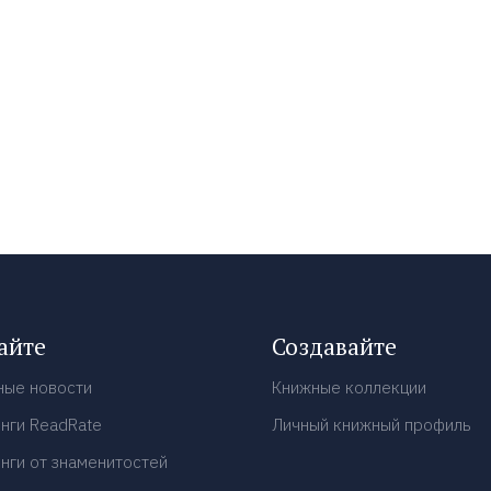
айте
Создавайте
ные новости
Книжные коллекции
нги ReadRate
Личный книжный профиль
нги от знаменитостей