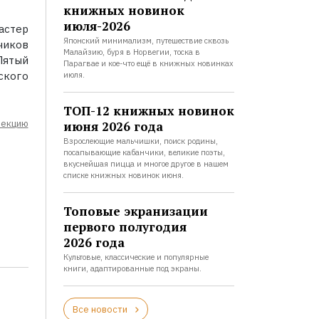
книжных новинок
июля-2026
астер
Японский минимализм, путешествие сквозь
чиков
Малайзию, буря в Норвегии, тоска в
Пятый
Парагвае и кое-что ещё в книжных новинках
ского
июля.
ТОП-12 книжных новинок
лекцию
июня 2026 года
Взрослеющие мальчишки, поиск родины,
посапывающие кабанчики, великие поэты,
вкуснейшая пицца и многое другое в нашем
списке книжных новинок июня.
Топовые экранизации
первого полугодия
2026 года
Культовые, классические и популярные
книги, адаптированные под экраны.
Все новости