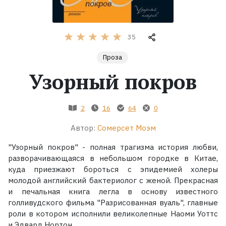
Жанры
35
Серии
Проза
Узорный покров
Экранизации
Коллекции
2
16
64
0
Автор:
Сомерсет Моэм
"Узорный покров" - полная трагизма история любви,
разворачивающаяся в небольшом городке в Китае,
куда приезжают бороться с эпидемией холеры
молодой английский бактериолог с женой. Прекрасная
и печальная книга легла в основу известного
голливудского фильма "Разрисованная вуаль", главные
роли в котором исполнили великолепные Наоми Уоттс
и Эдвард Нортон.