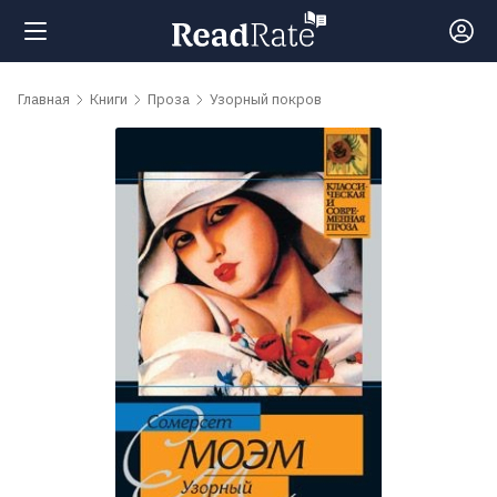
Поиск
Главная
Книги
Проза
Узорный покров
Новости
Рейтинги
Книги
Самые
обсуждаемые
книги
Авторы