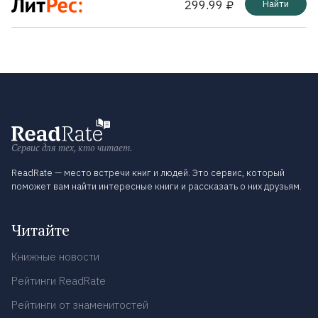
299.99 ₽
Найти
Сервис для тех, кто читает.
ReadRate — место встречи книг и людей. Это сервис, который
поможет вам найти интересные книги и рассказать о них друзьям.
Читайте
Книжные новости
Рейтинги ReadRate
Рейтинги от знаменитостей