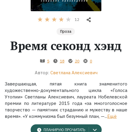
Жанры
12
Серии
Проза
Время секонд хэнд
Экранизации
5
18
20
0
Коллекции
Автор:
Светлана Алексиевич
Завершающая, пятая книга знаменитого
художественно-документального цикла «Голоса
Утопии» Светланы Алексиевич, лауреата Нобелевской
премии по литературе 2015 года «за многоголосное
творчество — памятник страданию и мужеству в наше
время». «У коммунизма был безумный план, —...
Ещё
ПЛАНИРУЮ ПРОЧИТАТЬ