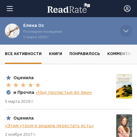
Елена Ос
Поиск
Последнее посещение:
5 марта 2018 г.
Новости
ВСЕ АКТИВНОСТИ
КНИГИ
ПОНРАВИЛОСЬ
КОММЕНТАРИ
Рейтинги
Оценила
Книги
и Прочла
«Над пропастью во ржи»
5 марта 2018 г.
Экранизации
Оценила
«Этим утром я решила перестать есть»
Коллекции
2 ноября 2017 г.