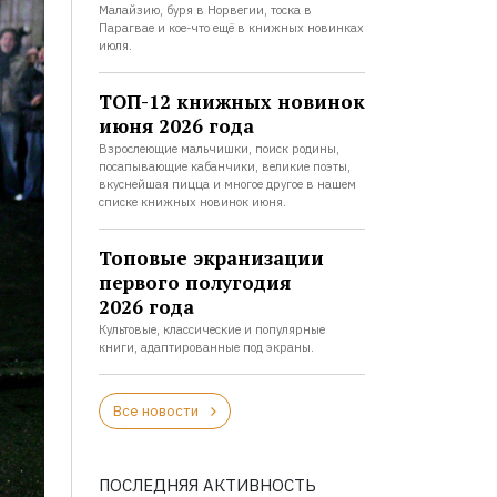
Малайзию, буря в Норвегии, тоска в
Парагвае и кое-что ещё в книжных новинках
июля.
ТОП-12 книжных новинок
июня 2026 года
Взрослеющие мальчишки, поиск родины,
посапывающие кабанчики, великие поэты,
вкуснейшая пицца и многое другое в нашем
списке книжных новинок июня.
Топовые экранизации
первого полугодия
2026 года
Культовые, классические и популярные
книги, адаптированные под экраны.
Все новости
ПОСЛЕДНЯЯ АКТИВНОСТЬ