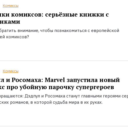
Комиксы
ки комиксов: серьёзные книжки с
инками
обратить внимание, чтобы познакомиться с европейской
ей комиксов?
Комиксы
л и Росомаха: Marvel запустила новый
с про убойную парочку супергероев
вращаются: Дэдпул и Росомаха станут главными героями се
ких романов, в которой судьба мира в их руках.