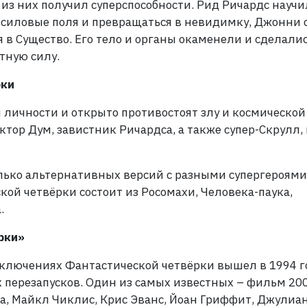
из них получил суперспособности. Рид Ричардс научи
ть силовые поля и превращаться в невидимку, Джонни 
 в Существо. Его тело и органы окаменели и сделали
тную силу.
рки
личности и открыто противостоят злу и космической
октор Дум, завистник Ричардса, а также супер-Скрулл,
лько альтернативных версий с разными супергероями
кой четвёрки состоит из Росомахи, Человека-паука,
.
рки»
лючениях Фантастической четвёрки вышел в 1994 г
х перезапусков. Один из самых известных – фильм 20
ба, Майкл Чиклис, Крис Эванс, Йоан Гриффит, Джулиа