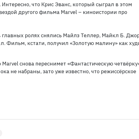
Интересно, что Крис Эванс, который сыграл в этом
вездой другого фильма Marvel – киноистории про
в главных ролях снялись
Майлз Теллер
,
Майкл Б. Джо
лл. Фильм, кстати, получил «Золотую малину» как ху
то Marvel снова переснимет «Фантастическую четвёрку
ока не набраны, зато уже известно, что режиссёрское