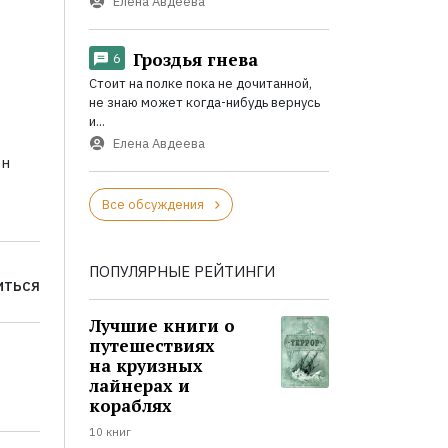
Елена Авдеева
Гроздья гнева
6
Стоит на полке пока не дочитанной,
не знаю может когда-нибудь вернусь
и...
Елена Авдеева
он
Все обсуждения
ПОПУЛЯРНЫЕ РЕЙТИНГИ
ИТЬСЯ
Лучшие книги о
путешествиях
на круизных
лайнерах и
кораблях
10 книг