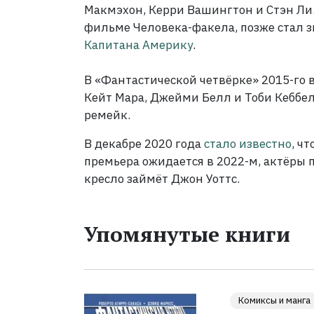
Макмэхон, Керри Вашингтон и Стэн Ли. 
фильме Человека-факела, позже стал з
Капитана Америку
.
В «Фантастической четвёрке» 2015-го 
Кейт Мара
,
Джейми Белл
и
Тоби Кеббе
ремейк.
В декабре 2020 года
стало известно
, ч
премьера ожидается в 2022-м, актёры п
кресло займёт Джон Уоттс.
Упомянутые книги
Комиксы и манга