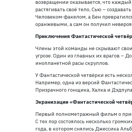
возвращении оказывается, что каждый 
растягивать своё тело, Сью – создава
Человеком-факелом, а Бен превратился
оранжевыми, а сам он получил невероя
Приключения Фантастической четвё
Члены этой команды не скрывают свои 
угрозе. Один из главных их врагов – Д
инопланетной расы скруллов.
У Фантастической четвёрки есть неско
Например, одна из версий Фантастичес
Призрачного гонщика, Халка и Дэдпула
Экранизации «Фантастической четвё
Первый полнометражный фильм о прик
С тех пор состоялось несколько громки
года, в котором снялись Джессика Аль