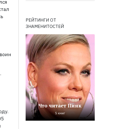
лся
стал
сь
РЕЙТИНГИ ОТ
ЗНАМЕНИТОСТЕЙ
 воин
.
Что читает Пинк
оду.
5 книг
05
н