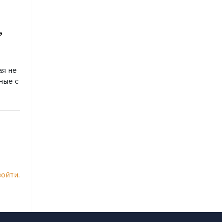
,
ая не
ные с
войти
.