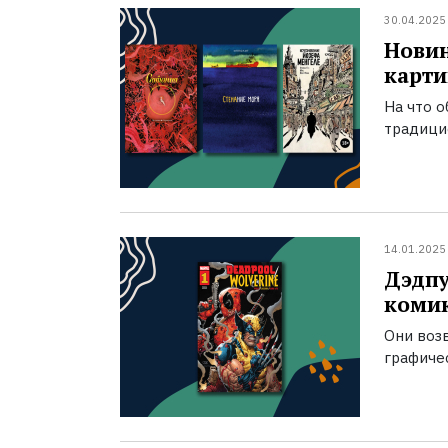
30.04.2025
Новин
карт
На что 
традици
14.01.2025
Дэдпу
комик
Они воз
графичес