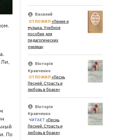
Василий
ОТЛОЖИЛ
«Пение и
лом.
музыка. Учебное
пособие для
педагогических
училищ»
а.
 Ли,
Вікторія
Кравченко
ОТЛОЖИЛ
«Песнь
Песней. Страсть и
любовь в браке»
Вікторія
ым
Кравченко
ен
ЧИТАЕТ
«Песнь
льный
Песней. Страсть и
любовь в браке»
и. По