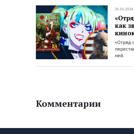
26.06.2024
«Отря
как з
кино
«Отряд 
переста
ней.
Комментарии