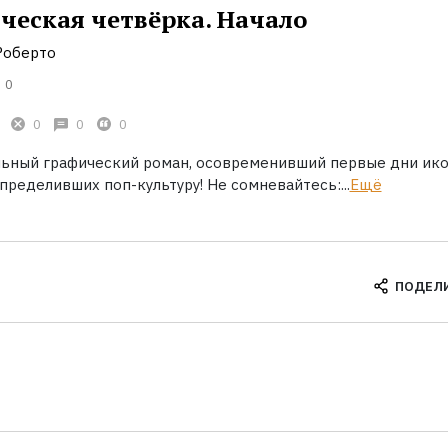
ческая четвёрка. Начало
Роберто
0
0
0
0
ьный графический роман, осовременивший первые дни ик
пределивших поп-культуру! Не сомневайтесь:...
Ещё
ПОДЕЛ