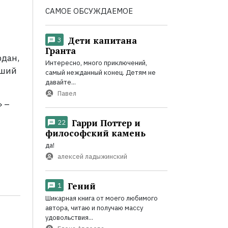
САМОЕ ОБСУЖДАЕМОЕ
Дети капитана
3
Гранта
рдан
,
Интересно, много приключений,
дший
самый нежданный конец. Детям не
давайте...
Павел
» –
Гарри Поттер и
22
философский камень
да!
алексей ладыжинский
Гений
1
Шикарная книга от моего любимого
автора, читаю и получаю массу
удовольствия...