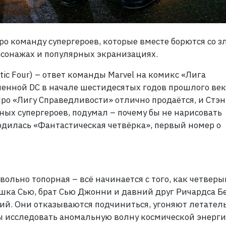
о команду супергероев, которые вместе борются со з
рсонажах и популярных экранизациях.
tic Four) – ответ команды Marvel на комикс «Лига
енной DC в начале шестидесятых годов прошлого век
ро «Лигу Справедливости» отлично продаётся, и Стэн
ых супергероев, подумал – почему бы не нарисовать
одилась «Фантастическая четвёрка», первый номер о
ольно топорная – всё начинается с того, как четвер
ушка Сью, брат Сью Джонни и давний друг Ричардса Б
ний. Они отказываются подчиниться, угоняют летате
бы исследовать аномальную волну космической энерги