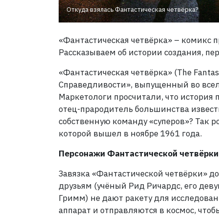
Откуда взялась Фантастическая четвёрка?
«Фантастическая четвёрка» – комикс пр
Рассказываем об истории создания, пе
«Фантастическая четвёрка» (The Fantas
Справедливости», выпущенный во всел
Маркетологи просчитали, что история п
отец-прародитель большинства известн
собственную команду «суперов»? Так р
которой вышел в ноябре 1961 года.
Персонажи Фантастической четвёрки
Завязка «Фантастической четвёрки» дов
друзьям (учёный Рид Ричардс, его дев
Гримм) не дают ракету для исследова
аппарат и отправляются в космос, что