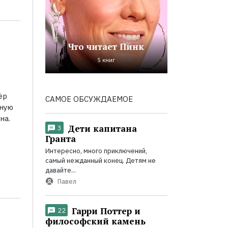
Что читает Пинк
5 книг
ёр
САМОЕ ОБСУЖДАЕМОЕ
мную
на.
Дети капитана
3
Гранта
Интересно, много приключений,
самый нежданный конец. Детям не
давайте...
Павел
Гарри Поттер и
22
философский камень