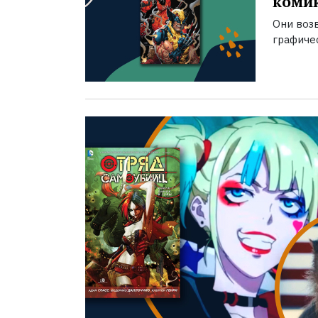
комик
Они воз
графичес