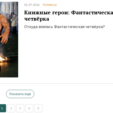
Комиксы
01.07.2021
Книжные герои: Фантастическа
четвёрка
Откуда взялась Фантастическая четвёрка?
Показать ещё
1
2
3
4
5