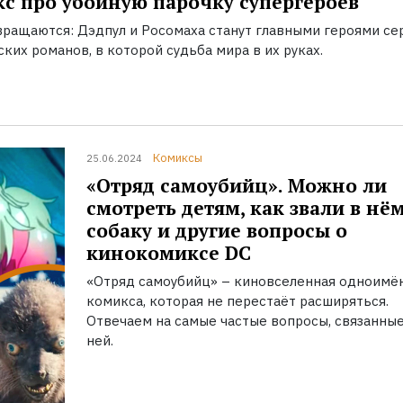
с про убойную парочку супергероев
вращаются: Дэдпул и Росомаха станут главными героями се
ких романов, в которой судьба мира в их руках.
Комиксы
25.06.2024
«Отряд самоубийц». Можно ли
смотреть детям, как звали в нё
собаку и другие вопросы о
кинокомиксе DC
«Отряд самоубийц» – киновселенная одноимё
комикса, которая не перестаёт расширяться.
Отвечаем на самые частые вопросы, связанные
ней.