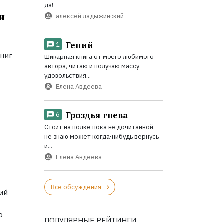
да!
я
алексей ладыжинский
Гений
1
ниг
Шикарная книга от моего любимого
автора, читаю и получаю массу
удовольствия...
Елена Авдеева
Гроздья гнева
6
Стоит на полке пока не дочитанной,
не знаю может когда-нибудь вернусь
и...
Елена Авдеева
Все обсуждения
ий
о
ПОПУЛЯРНЫЕ РЕЙТИНГИ