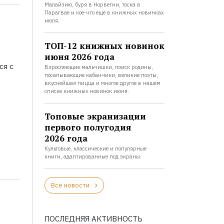
Малайзию, буря в Норвегии, тоска в
Парагвае и кое-что ещё в книжных новинках
июля.
ТОП-12 книжных новинок
июня 2026 года
ся с
Взрослеющие мальчишки, поиск родины,
посапывающие кабанчики, великие поэты,
вкуснейшая пицца и многое другое в нашем
списке книжных новинок июня.
Топовые экранизации
первого полугодия
2026 года
Культовые, классические и популярные
книги, адаптированные под экраны.
Все новости
ПОСЛЕДНЯЯ АКТИВНОСТЬ