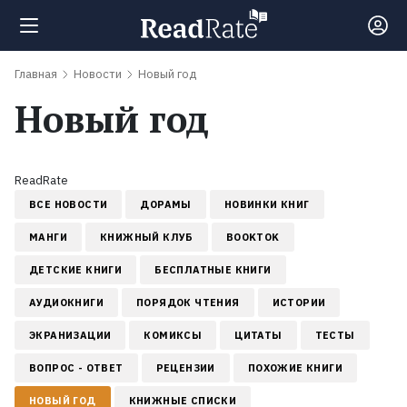
Главная
Новости
Новый год
Поиск
Новый год
Новости
ReadRate
Рейтинги
ВСЕ НОВОСТИ
ДОРАМЫ
НОВИНКИ КНИГ
МАНГИ
КНИЖНЫЙ КЛУБ
BOOKTOK
Книги
ДЕТСКИЕ КНИГИ
БЕСПЛАТНЫЕ КНИГИ
АУДИОКНИГИ
ПОРЯДОК ЧТЕНИЯ
ИСТОРИИ
Экранизации
ЭКРАНИЗАЦИИ
КОМИКСЫ
ЦИТАТЫ
ТЕСТЫ
ВОПРОС - ОТВЕТ
РЕЦЕНЗИИ
ПОХОЖИЕ КНИГИ
Коллекции
НОВЫЙ ГОД
КНИЖНЫЕ СПИСКИ