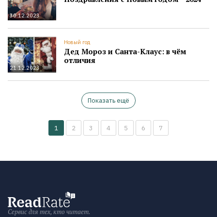
30.12.2023
Новый год
Дед Мороз и Санта-Клаус: в чём
отличия
21.12.2023
Показать ещё
1
2
3
4
5
6
7
Сервис для тех, кто читает.