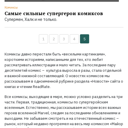
Комиксы
Самые сильные супергерои комиксов
Супермен, Халк и не только.
1
2
3
4
5
Комиксы давно перестали быть «веселыми картинками»,
короткими историями, написанными для тех, кто любит
рассматривать иллюстрации и мало читать. За последние пару
десятилетий комикс – культура выросла в разы, стала отдельной
и важной книжной составляющей. О новостях комиксов мы
рассказываем в одноименной рубрике раздела «Новости» сайта о
книгах и чтении ReadRate.
Все комиксы, выходящие в мире, можно условно разделить на три
части. Первая, традиционная, комиксы по супергеройским
вселенным. Естественно, мы рассказываем истории всех важных
героев вселенной Marvel, следим за последними обновлениями и
выходами. Не забываем смотреть и на отечественный комикс –
рынок, который недавно прогремел на весь мир комиксом «Майор