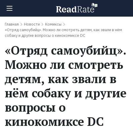
Главная
Новости
Комиксы
Поиск
«Отряд самоубийц». Можно ли смотреть детям, как звали в нём
собаку и другие вопросы о кинокомиксе DC
«Отряд самоубийц».
Новости
Можно ли смотреть
Рейтинги
детям, как звали в
Книги
нём собаку и другие
вопросы о
Экранизации
кинокомиксе DC
Коллекции