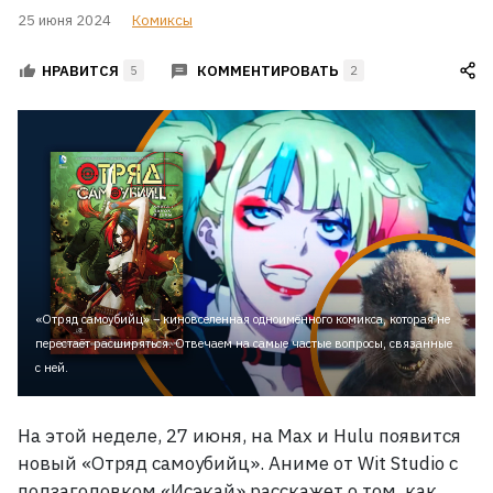
25 июня 2024
Комиксы
КОММЕНТИРОВАТЬ
НРАВИТСЯ
5
2
«Отряд самоубийц» – киновселенная одноимённого комикса, которая не
перестаёт расширяться. Отвечаем на самые частые вопросы, связанные
с ней.
На этой неделе, 27
июня, на Max и Hulu появится
новый «Отряд самоубийц». Аниме от Wit Studio с
подзаголовком «Исэкай» расскажет о том, как