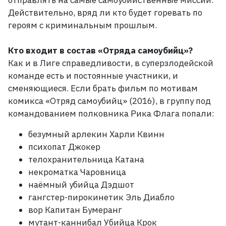
отправлять на самые самоубийственные миссии.
Действительно, вряд ли кто будет горевать по
героям с криминальным прошлым.
Кто входит в состав «Отряда самоубийц»?
Как и в Лиге справедливости, в суперзлодейской
команде есть и постоянные участники, и
сменяющиеся. Если брать фильм по мотивам
комикса «Отряд самоубийц»
(2016), в группу под
командованием полковника Рика Флага попали:
безумный арлекин Харли Квинн
психопат Джокер
телохранительница Катана
некроматка Чаровница
наёмный убийца Дэдшот
гангстер-пирокинетик Эль Диабло
вор Капитан Бумеранг
мутант-каннибал Убийца Крок