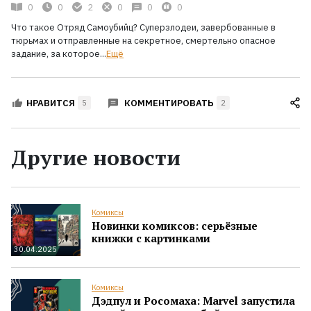
0
0
2
0
0
0
Что такое Отряд Самоубийц? Суперзлодеи, завербованные в
тюрьмах и отправленные на секретное, смертельно опасное
задание, за которое...
Ещё
КОММЕНТИРОВАТЬ
НРАВИТСЯ
5
2
Другие новости
Комиксы
Новинки комиксов: серьёзные
книжки с картинками
30.04.2025
Комиксы
Дэдпул и Росомаха: Marvel запустила