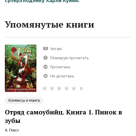
суперзлодейку Харли Куинн
.
Упомянутые книги
Читаю
Планирую прочитать
Прочитана
Не дочитана
0
Комиксы и манга
Отряд самоубийц. Книга 1. Пинок в
зубы
А. Гласс