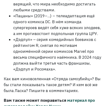
верящий, что мира необходимо достигать
любыми средствами.
«Пацаны» (2019–...)
– телеадаптация ещё
одного комикса DC. В
нём команда
супергероев ведёт себя хуже всяких злодеев,
а им противостоит подпольная группа ЦРУ.
«Дэдпул»
– серия комедийных боевиков с
рейтингом R, снятая по мотивам
одноимённой серии комиксов Marvel про
весьма специфичного наёмника. В
2024
году
должна выйти третья часть франшизы,
«Дэдпул и Росомаха».
Как вам киновселенная «Отряда самоубийц»? Вы
бы стали показывать такое детям? И
кем всё же
была Ласка? Пишите в комментариях.
Вам также может понравиться
материал про