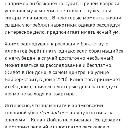
например он бесконечно курит. Причём вопреки
устоявшемуся мнению не только трубку, но и
сигары и папиросы. В некоторые моменты жизни
сыщик употреблял наркотики, однако расследуя
интересное дело, предпочитает иметь ясный ум.
Холмс равнодушен к роскоши и богатству, с
клиентов берёт плату, однако если обратившийся
к нему беден, а случай достаточно необычный,
может взяться за расследование и бесплатно.
Живёт в Лондоне, в самом центре, на улице
Бейкер-стрит, в доме 221б. Клиентов принимает
у себя дома, причём некоторые дела расследует
прямо не выходя из квартиры.
Интересно, что знаменитый холмсовский
головной убор
deerstalker
– шляпу охотника за
оленями –
Конан Дойль не описывал. Её добавил
в историю первый иллюстратор рассказов о