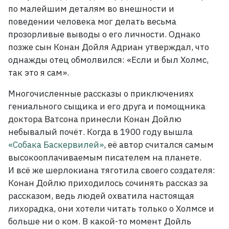
по малейшим деталям во внешности и
поведении человека мог делать весьма
прозорливые выводы о его личности. Однако
позже сын Конан Дойля Адриан утверждал, что
однажды отец обмолвился: «Если и был Холмс,
так это я сам».
Многочисленные рассказы о приключениях
гениального сыщика и его друга и помощника
доктора Ватсона принесли Конан Дойлю
небывалый почёт. Когда в 1900 году вышла
«Собака Баскервилей»
, её автор считался самым
высокооплачиваемым писателем на планете.
И всё же шерлокиана тяготила своего создателя:
Конан Дойлю приходилось сочинять рассказ за
рассказом, ведь людей охватила настоящая
лихорадка, они хотели читать только о Холмсе и
больше ни о ком. В какой-то момент Дойль