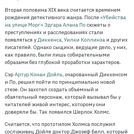
Вторая половина XIX века считается временем
рождения детективного жанра. После
«Убийства
на улице Морг» Эдгара Алана По
сюжеты о
преступлениях и расследованиях стали
появляться у
Диккенса
,
Уилки Коллинза
и других
писателей. Однако сыщики, ведущие дело, у них,
как правило, были лишь собирательными
образами без глубокой проработки характеров.
Сэр
Артур Конан Дойль
, очарованный Диккенсом
и По, решил пойти по принципиально новой
стезе. Он захотел создать объёмный и
обаятельный персонаж, который вызывал бы у
читателей живой интерес, которому они
доверяли бы. Так появился Шерлок Холмс.
Считается, что прототипом Холмса послужил
сослуживец Дойля доктор Джозеф Белл, который