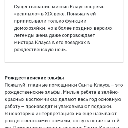
Существование миссис Клаус впервые
«всплыло» в XIX
веке. Поначалу ей
приписывали только функции
домохозяйки, но в более поздних версиях
легенды жена даже сопровождает
мистера Клауса в его поездках в
рождественскую ночь.
Рождественские эльфы
Пожалуй, главные помощники Санта-Клауса
– это
рождественские эльфы. Милые ребята в зелёно-
красных костюмчиках делают весь год основную
работу
– производят и упаковывают подарки.
В
некоторых интерпретациях их ещё называют
рождественскими гномами, но суть остаётся той
же. Помощники живут в деревне Санта-Клауса и