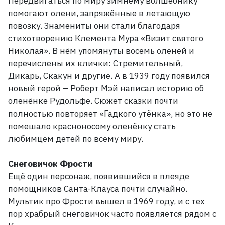
Передвигаться по миру зимнему волшебнику
помогают олени, запряжённые в летающую
повозку. Знамениты они стали благодаря
стихотворению Клемента Мура «Визит святого
Николая». В
нём упомянуты восемь оленей и
перечислены их клички: Стремительный,
Дикарь, Скакун и другие. А
в 1939
году появился
новый герой
– Роберт Мэй написал историю об
оленёнке Рудольфе. Сюжет сказки почти
полностью повторяет «Гадкого утёнка», но это не
помешало красноносому оленёнку стать
любимцем детей по всему миру.
Снеговичок Фрости
Ещё один персонаж, появившийся в плеяде
помощников Санта-Клауса почти случайно.
Мультик про Фрости вышел в 1969
году, и с тех
пор храбрый снеговичок часто появляется рядом с