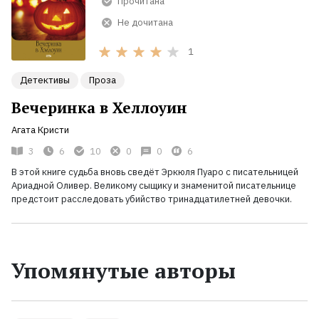
Прочитана
Не дочитана
1
Детективы
Проза
Вечеринка в Хеллоуин
Агата Кристи
3
6
10
0
0
6
В этой книге судьба вновь сведёт Эркюля Пуаро с писательницей
Ариадной Оливер. Великому сыщику и знаменитой писательнице
предстоит расследовать убийство тринадцатилетней девочки.
Упомянутые авторы