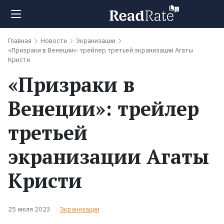
Главная
Новости
Экранизации
Поиск
«Призраки в Венеции»: трейлер третьей экранизации Агаты
Кристи
«Призраки в
Новости
Венеции»: трейлер
Рейтинги
третьей
Книги
экранизации Агаты
Кристи
Экранизации
Коллекции
25 июля 2023
Экранизации