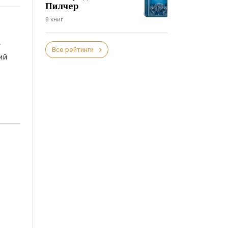
Пилчер
8 книг
а
Все рейтинги
ий