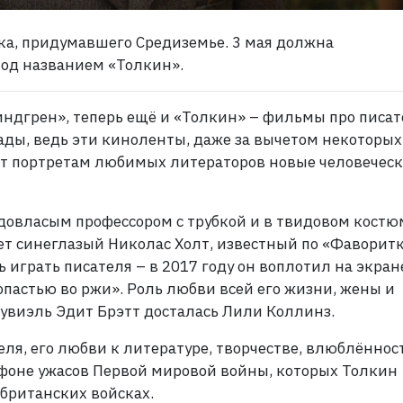
ка, придумавшего Средиземье. 3 мая должна
под названием «Толкин».
индгрен», теперь ещё и «Толкин» – фильмы про писа
ады, ведь эти киноленты, даже за вычетом некоторых
т портретам любимых литераторов новые человечес
едовласым профессором с трубкой и в твидовом костю
т синеглазый Николас Холт, известный по «Фаворитк
 играть писателя – в 2017 году он воплотил на экран
пастью во ржи». Роль любви всей его жизни, жены и
виэль Эдит Брэтт досталась Лили Коллинз.
ля, его любви к литературе, творчестве, влюблённос
 фоне ужасов Первой мировой войны, которых Толкин
 британских войсках.