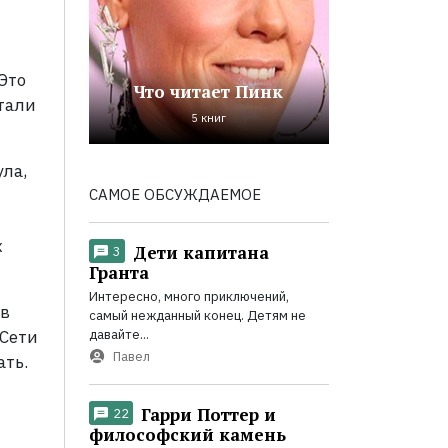
 Это
Что читает Пинк
тали
5 книг
ла,
САМОЕ ОБСУЖДАЕМОЕ
х
Дети капитана
3
Гранта
Интересно, много приключений,
 в
самый нежданный конец. Детям не
давайте...
 Сети
Павел
ать.
Гарри Поттер и
22
философский камень