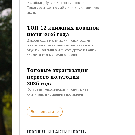
Малайзию, буря в Норвегии, тоска в
Парагвае и кое-что ещё в книжных новинках
июля.
ТОП-12 книжных новинок
июня 2026 года
Взрослеющие мальчишки, поиск родины,
посапывающие кабанчики, великие поэты,
вкуснейшая пицца и многое другое в нашем
списке книжных новинок июня.
Топовые экранизации
первого полугодия
2026 года
Культовые, классические и популярные
книги, адаптированные под экраны.
Все новости
ПОСЛЕДНЯЯ АКТИВНОСТЬ