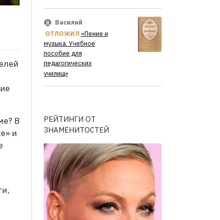
Василий
ОТЛОЖИЛ
«Пение и
музыка. Учебное
пособие для
телей
педагогических
училищ»
кие
РЕЙТИНГИ ОТ
ме? В
ЗНАМЕНИТОСТЕЙ
е» и
е
ти,