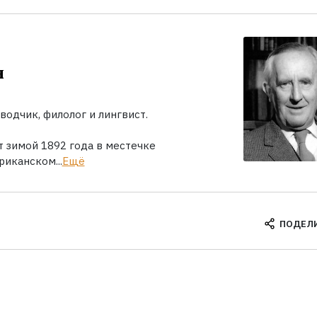
н
водчик, филолог и лингвист.
т зимой 1892 года в местечке
иканском...
Ещё
ПОДЕЛ