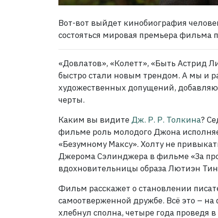
Вот-вот выйдет кинобиография челове
состояться мировая премьера фильма 
«Довлатов», «Колетт», «Быть Астрид Л
быстро стали новым трендом. А мы и р
художественных допущений, добавляю
черты.
Каким вы видите
Дж. Р. Р. Толкина
? С
фильме роль молодого Джона исполняе
«Безумному Максу». Холту не привыкать
Джерома Сэлинджера в фильме «За про
вдохновительницы образа Лютиэн Тину
Фильм расскажет о становлении писате
самоотверженной дружбе. Всё это – на
хлебнул сполна, четыре года проведя в