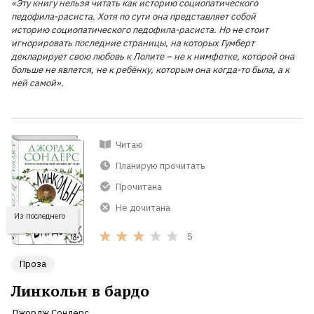
«Эту книгу нельзя читать как историю социопатического
педофила-расиста. Хотя по сути она представляет собой
историю социопатического педофила-расиста. Но не стоит
игнорировать последние страницы, на которых Гумберт
декларирует свою любовь к Лолите – не к нимфетке, которой она
больше не явлется, не к ребёнку, которым она когда-то была, а к
ней самой».
Читаю
Планирую прочитать
Прочитана
Не дочитана
Из последнего
5
Проза
Линкольн в бардо
Джордж Сондерс