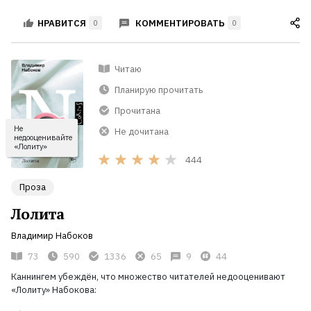
КОММЕНТИРОВАТЬ
НРАВИТСЯ
0
0
Читаю
Планирую прочитать
Прочитана
Не
Не дочитана
недооценивайте
«Лолиту»
444
Проза
Лолита
Владимир Набоков
73
590
1336
65
9
44
Каннингем убеждён, что множество читателей недооценивают
«Лолиту» Набокова: