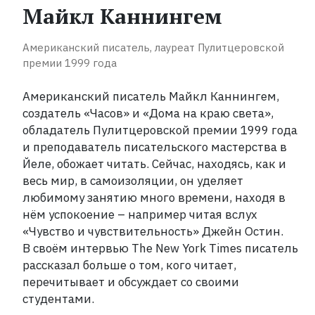
прочитать
Майкл Каннингем
каждый
Американский писатель, лауреат Пулитцеровской
Рейтинги
премии 1999 года
ReadRate
Американский писатель Майкл Каннингем,
Рейтинги
создатель «Часов» и «Дома на краю света»,
от
обладатель Пулитцеровской премии 1999 года
знаменитостей
и преподаватель писательского мастерства в
Йеле, обожает читать. Сейчас, находясь, как и
Бестселлеры
весь мир, в самоизоляции, он уделяет
любимому занятию много времени, находя в
нём успокоение – например читая вслух
Книги
«Чувство и чувствительность» Джейн Остин.
В своём интервью The New York Times писатель
Экранизации
рассказал больше о том, кого читает,
перечитывает и обсуждает со своими
студентами.
Коллекции