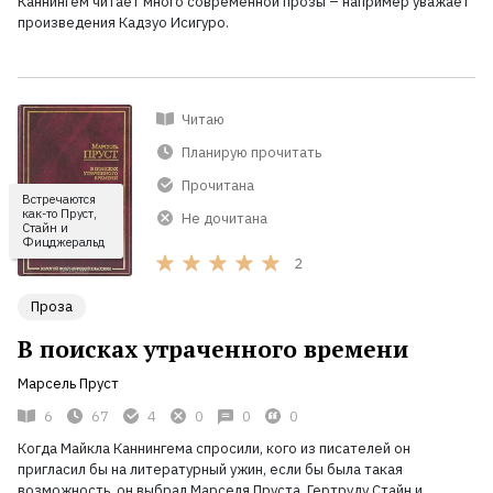
Каннингем читает много современной прозы – например уважает
произведения Кадзуо Исигуро.
Читаю
Планирую прочитать
Прочитана
Встречаются
как-то Пруст,
Не дочитана
Стайн и
Фицджеральд
2
Проза
В поисках утраченного времени
Марсель Пруст
6
67
4
0
0
0
Когда Майкла Каннингема спросили, кого из писателей он
пригласил бы на литературный ужин, если бы была такая
возможность, он выбрал Марселя Пруста, Гертруду Стайн и