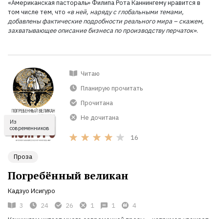
«Американская пастораль» Филипа Рота Каннингему нравится в
том числе тем, что
«в ней, наряду с глобальными темами,
добавлены фактические подробности реального мира – скажем,
захватывающее описание бизнеса по производству перчаток»
.
Читаю
Планирую прочитать
Прочитана
Не дочитана
Из
современников
16
Проза
Погребённый великан
Кадзуо Исигуро
3
24
26
1
1
4