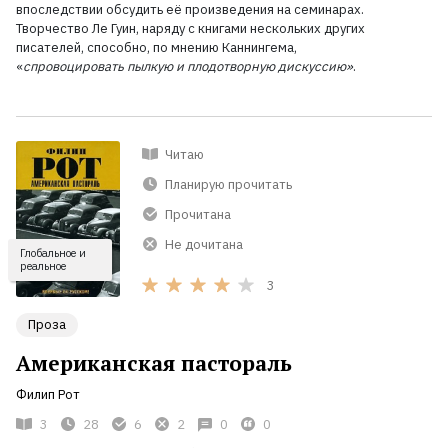
впоследствии обсудить её произведения на семинарах.
Творчество Ле Гуин, наряду с книгами нескольких других
писателей, способно, по мнению Каннингема,
«
спровоцировать
пылкую и плодотворную дискуссию»
.
Читаю
Планирую прочитать
Прочитана
Не дочитана
Глобальное и
реальное
3
Проза
Американская пастораль
Филип Рот
3
28
6
2
0
0