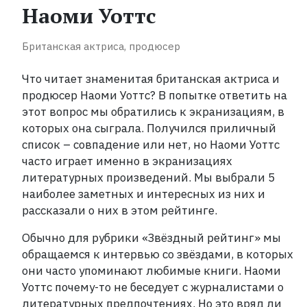
прочитать
Наоми Уоттс
каждый
Британская актриса, продюсер
Рейтинги
ReadRate
Что читает знаменитая британская актриса и
продюсер Наоми Уоттс? В попытке ответить на
Рейтинги
этот вопрос мы обратились к экранизациям, в
от
которых она сыграла. Получился приличный
знаменитостей
список – совпадение или нет, но Наоми Уоттс
часто играет именно в экранизациях
Бестселлеры
литературных произведений. Мы выбрали 5
наиболее заметных и интересных из них и
рассказали о них в этом рейтинге.
Книги
Обычно для рубрики «Звёздный рейтинг» мы
обращаемся к интервью со звёздами, в которых
Экранизации
они часто упоминают любимые книги. Наоми
Уоттс почему-то не беседует с журналистами о
Коллекции
литературных предпочтениях. Но это вряд ли