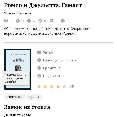
Ромео и Джульетта. Гамлет
Уильям Шекспир
0
0
4
0
0
0
«Офелия» – одна из работ Наоми Уоттс. Очередное
переосмысление драмы Шекспира «Гамлет».
Читаю
Планирую прочитать
Прочитана
Творческая, но
Не дочитана
сумасшедшая
семейка
45
Мемуары
Проза
Замок из стекла
Джаннетт Уоллс