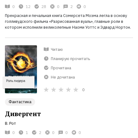
0
12
28
0
2
0
Прекрасная и печальная книга Сомерсета Моэма легла в основу
голливудского фильма «Разрисованная вуаль», главные роли в
котором исполнили великолепные Наоми Уоттс и Эдвард Нортон.
Читаю
Планирую прочитать
Прочитана
Не дочитана
Роль лидера
0
Фантастика
Дивергент
В. Рот
0
1
2
0
0
0