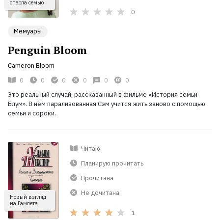
спасла семью
0
Мемуары
Penguin Bloom
Cameron Bloom
0
0
0
0
0
0
Это реальный случай, рассказанный в фильме «История семьи
Блум». В нём парализованная Сэм учится жить заново с помощью
семьи и сороки.
Читаю
Планирую прочитать
Прочитана
Не дочитана
Новый взгляд
на Гамлета
1