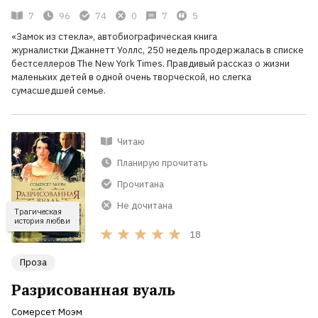
7
96
74
0
7
5
«Замок из стекла», автобиографическая книга
журналистки Джаннетт Уоллс, 250 недель продержалась в списке
бестселлеров The New York Times. Правдивый рассказ о жизни
маленьких детей в одной очень творческой, но слегка
сумасшедшей семье.
Читаю
Планирую прочитать
Прочитана
Не дочитана
Трагическая
история любви
18
Проза
Разрисованная вуаль
Сомерсет Моэм