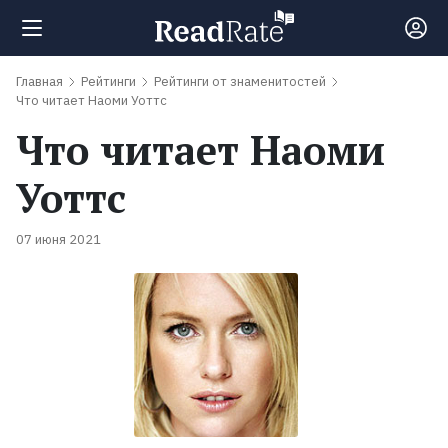
Главная
Рейтинги
Рейтинги от знаменитостей
Поиск
Что читает Наоми Уоттс
Что читает Наоми
Новости
Уоттс
Рейтинги
07 июня 2021
100
лучших
книг
Книги,
которые
должен