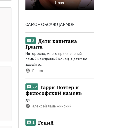
5 книг
САМОЕ ОБСУЖДАЕМОЕ
Дети капитана
3
Гранта
Интересно, много приключений,
самый нежданный конец. Детям не
давайте...
Павел
Гарри Поттер и
22
философский камень
да!
алексей ладыжинский
Гений
1