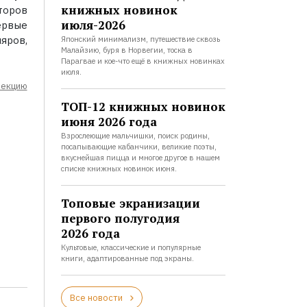
книжных новинок
торов
июля-2026
ервые
яров,
Японский минимализм, путешествие сквозь
Малайзию, буря в Норвегии, тоска в
Парагвае и кое-что ещё в книжных новинках
июля.
лекцию
ТОП-12 книжных новинок
июня 2026 года
Взрослеющие мальчишки, поиск родины,
посапывающие кабанчики, великие поэты,
вкуснейшая пицца и многое другое в нашем
списке книжных новинок июня.
Топовые экранизации
первого полугодия
2026 года
Культовые, классические и популярные
книги, адаптированные под экраны.
Все новости