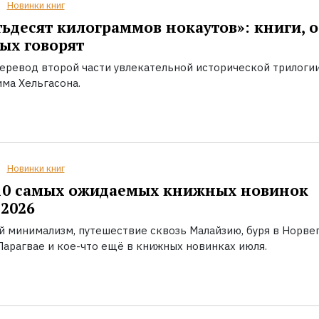
Новинки книг
ьдесят килограммов нокаутов»: книги, о
ых говорят
еревод второй части увлекательной исторической трилоги
ма Хельгасона.
Новинки книг
10 самых ожидаемых книжных новинок
2026
й минимализм, путешествие сквозь Малайзию, буря в Норвег
Парагвае и кое-что ещё в книжных новинках июля.