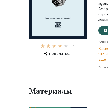
журн
Амер
стро
жела
Книга
45
Каки
Что ч
ПОДЕЛИТЬСЯ
Ещё
Эксмо
Материалы