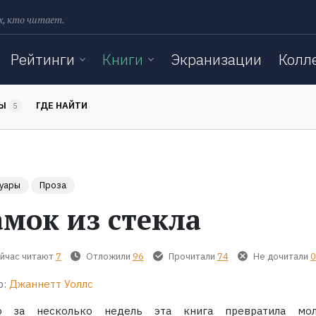
х, кто читает.
Рейтинги
Книги
Экранизации
Колл
ТЫ
ГДЕ НАЙТИ
5
уары
Проза
амок из стекла
йчас читают
7
Отложили
96
Прочитали
74
Не дочитали
0
р:
Джаннетт Уоллс
о за несколько недель эта книга превратила мо