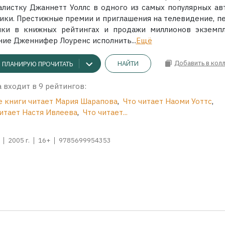
алистку Джаннетт Уоллс в одного из самых популярных ав
ики. Престижные премии и приглашения на телевидение, п
чки в книжных рейтингах и продажи миллионов экземпл
ние Дженнифер Лоуренс исполнить...
Ещё
Добавить в кол
НАЙТИ
ПЛАНИРУЮ ПРОЧИТАТЬ
 входит в 9 рейтингов:
е книги читает Мария Шарапова
,
Что читает Наоми Уоттс
,
итает Настя Ивлеева
,
Что читает...
2005 г.
16+
9785699954353