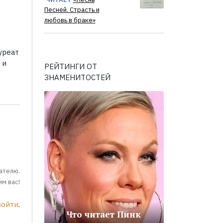
Песней. Страсть и
любовь в браке»
уреат
 и
РЕЙТИНГИ ОТ
ЗНАМЕНИТОСТЕЙ
ателю.
м вас!
войти
.
Что читает Пинк