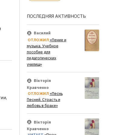
ПОСЛЕДНЯЯ АКТИВНОСТЬ
и
Василий
ОТЛОЖИЛ
«Пение и
музыка. Учебное
пособие для
педагогических
училищ»
Вікторія
Кравченко
ОТЛОЖИЛ
«Песнь
ии,
Песней. Страсть и
любовь в браке»
Вікторія
Кравченко
ЧИТАЕТ
«Песнь