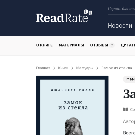
Сервис для те
Поиск
Новости
О КНИГЕ
МАТЕРИАЛЫ
ОТЗЫВЫ
ЦИТА
7
Главная
Книги
Мемуары
Замок из стекла
Мем
З
Се
Авто
Всег