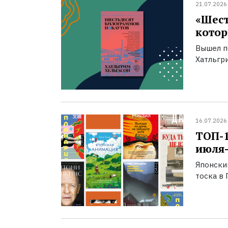
21.07.2026
«Шест
котор
Вышел п
Хатльгри
16.07.2026
ТОП-
июля-
Японски
тоска в 