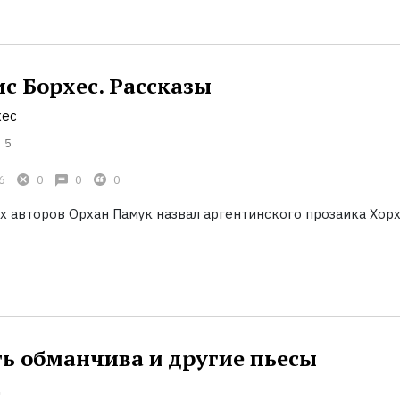
с Борхес. Рассказы
хес
5
6
0
0
0
х авторов Орхан Памук назвал аргентинского прозаика Хор
ь обманчива и другие пьесы
д