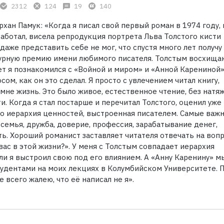
2312
124
19
140
хан Памук: «Когда я писал свой первый роман в 1974 году, 
работал, висела репродукция портрета Льва Толстого кисти
 даже представить себе не мог, что спустя много лет получу
урную премию имени любимого писателя. Толстым восхища
ет я познакомился с «Войной и миром» и «Анной Карениной»
сом, как он это сделал. Я просто с увлечением читал книгу,
мне жизнь. Это было живое, естественное чтение, без натя
. Когда я стал постарше и перечитал Толстого, оценил уже
то иерархия ценностей, выстроенная писателем. Самые важ
семья, дружба, доверие, профессия, зарабатывание денег,
ь. Хороший романист заставляет читателя отвечать на воп
вас в этой жизни?». У меня с Толстым совпадает иерархия
ли я выстроил свою под его влиянием. А «Анну Каренину» м
тудентами на моих лекциях в Колумбийском Университете. 
е всего жалею, что её написал не я».