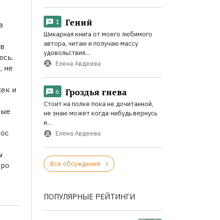
Гений
1
в
Шикарная книга от моего любимого
автора, читаю и получаю массу
 в
удовольствия...
юсь.
Елена Авдеева
, не
жек и
Гроздья гнева
6
Стоит на полке пока не дочитанной,
ные
не знаю может когда-нибудь вернусь
и...
рос
Елена Авдеева
ы
Все обсуждения
Про
ПОПУЛЯРНЫЕ РЕЙТИНГИ