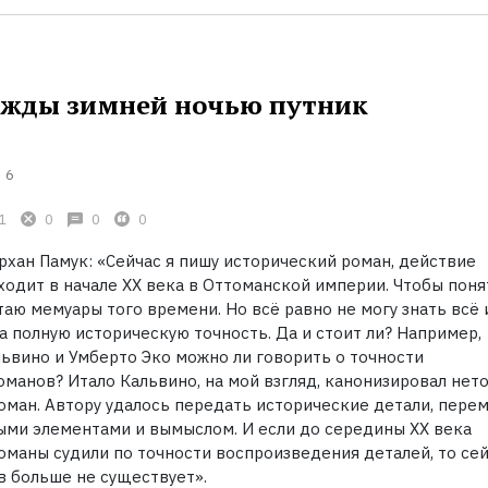
ажды зимней ночью путник
6
1
0
0
0
рхан Памук: «Сейчас я пишу исторический роман, действие
ходит в начале XX века в Оттоманской империи. Чтобы поня
таю мемуары того времени. Но всё равно не могу знать всё 
 полную историческую точность. Да и стоит ли? Например,
львино и Умберто Эко можно ли говорить о точности
оманов? Итало Кальвино, на мой взгляд, канонизировал нет
оман. Автору удалось передать исторические детали, пере
ыми элементами и вымыслом. И если до середины XX века
оманы судили по точности воспроизведения деталей, то се
в больше не существует».