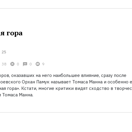
я гора
25
38
0
0
9
ров, оказавших на него наибольшее влияние, сразу после
тоевского Орхан Памук называет Томаса Манна и особенно 
я гора». Кстати, многие критики видят сходство в творче
и Томаса Манна.