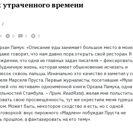
х утраченного времени
2
4
0
0
0
рхан Памук: «Описание еды занимает большое место в моих
аже говорит, что нам давно пора открыть свой ресторан. Я
ждении, что одна из главных задач писателя – фиксировать
будничную жизнь, которая имеет обыкновение исчезать и
есок сквозь пальцы. Изначально это качество я заметил у 
еля Марселя Пруста. Первые журналисты, посетившие «Музе
узей «по мотивам» одноимённой книги Орхана Памука, одна
льностей Стамбула.
– Прим. ReadRate
), желая мне польстить
вать свою просвещённость, тут же окрестили меня турец
м. Может быть, некоторое сходство и есть, но с одной
говоркой: вкус пирожного «Мадлен» побуждал Пруста не
 прошлое, а фантазировать на его тему».