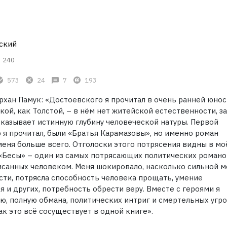
ский
240
573
24
7
193
рхан Памук: «Достоевского я прочитал в очень ранней юнос
кой, как Толстой, – в нём нет житейской естественности, з
казывает истинную глубину человеческой натуры. Первой
 я прочитал, были «Братья Карамазовы», но именно роман
меня больше всего. Отголоски этого потрясения видны в м
 «Бесы» – один из самых потрясающих политических романо
исанных человеком. Меня шокировало, насколько сильной 
сти, потрясла способность человека прощать, умение
 и других, потребность обрести веру. Вместе с героями я
, полную обмана, политических интриг и смертельных угро
ак это всё сосуществует в одной книге».