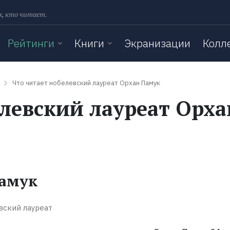
х, кто читает.
Рейтинги
Книги
Экранизации
Колл
Что читает нобелевский лауреат Орхан Памук
елевский лауреат Орха
амук
вский лауреат