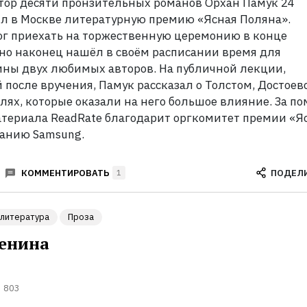
ор десяти пронзительных романов Орхан Памук 24
л в Москве литературную премию «Ясная Поляна».
ог приехать на торжественную церемонию в конце
 но наконец нашёл в своём расписании время для
ны двух любимых авторов. На публичной лекции,
 после вручения, Памук рассказал о Толстом, Достоев
елях, которые оказали на него большое влияние. За п
атериала ReadRate благодарит оргкомитет премии «Я
анию Samsung.
ПОДЕЛ
КОММЕНТИРОВАТЬ
1
литература
Проза
енина
803