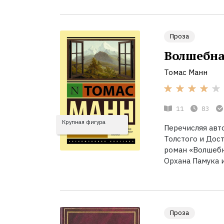
Проза
Волшебна
Томас Манн
11
83
Крупная фигура
Перечисляя авто
Толстого и Дос
роман «Волшебна
Орхана Памука 
Проза