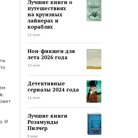
Лучшие книги о
путешествиях
на круизных
лайнерах и
кораблях
10 книг
Нон-фикшен для
лета 2026 года
ти.
10 книг
ато
Детективные
оём
сериалы 2024 года
в,
16 книг
может
Лучшие книги
Розамунды
з. И
Пилчер
8 книг