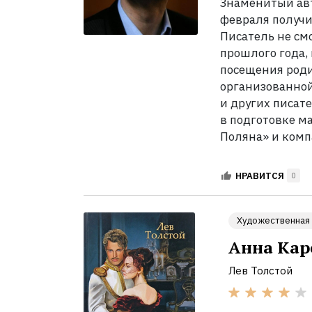
Знаменитый авт
февраля получи
Писатель не см
прошлого года,
посещения роди
организованной
и других писат
в подготовке м
Поляна» и комп
НРАВИТСЯ
0
Художественная 
Анна Кар
Лев Толстой