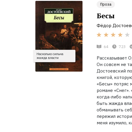
Проза
Бесы
Фёдор Достоев
64
723
Насколько сильна
Рассказывает О
жажда власти
Он совсем не та
Достоевский по
книгой, которую
«Бесы» потряс 
романе «Снег».
когда-либо нап
быть жажда вла
обманывать себя
пережил историю
меня изумило, к