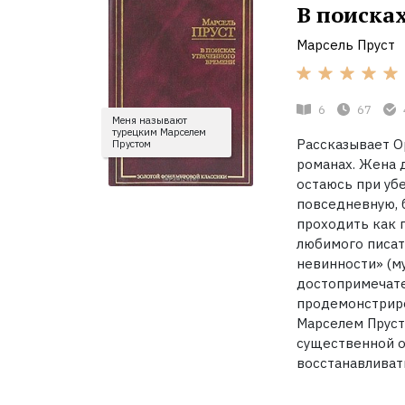
В поиска
Марсель Пруст
6
67
Меня называют
турецким Марселем
Рассказывает О
Прустом
романах. Жена д
остаюсь при убе
повседневную, 
проходить как п
любимого писат
невинности» (м
достопримечате
продемонстриро
Марселем Прусто
существенной о
восстанавливать