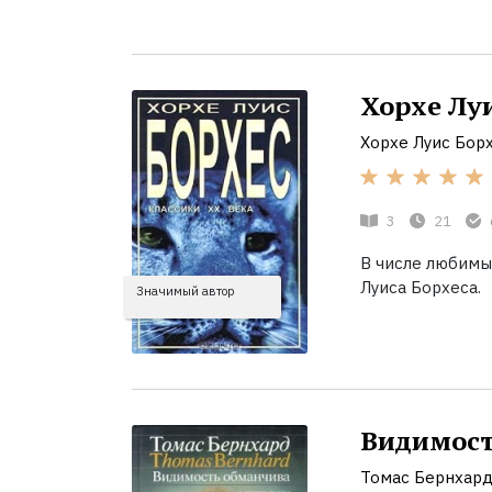
Хорхе Луи
Хорхе Луис Бор
3
21
В числе любимы
Луиса Борхеса.
Значимый автор
Видимост
Томас Бернхар