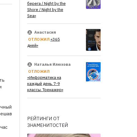
берега / Night by the
Shore / Night by the
Sea»
Анастасия
ОТЛОЖИЛ
«365
дней»
Наталья Илюхова
ОТЛОЖИЛ
«Информатика на
ть
каждый день. 7-9
и
классы. Тренажер»
очный
мешав
РЕЙТИНГИ ОТ
ЗНАМЕНИТОСТЕЙ
йчас