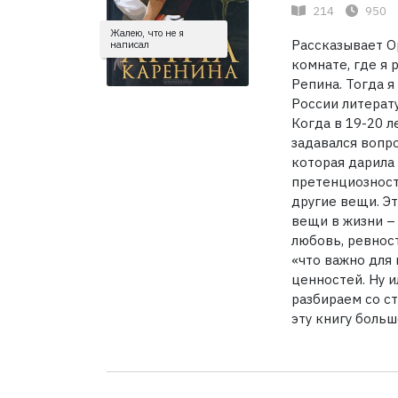
214
950
Жалею, что не я
Рассказывает Ор
написал
комнате, где я 
Репина. Тогда я
России литерат
Когда в 19-20 л
задавался вопро
которая дарила 
претенциозности
другие вещи. Э
вещи в жизни – 
любовь, ревност
«что важно для 
ценностей. Ну и
разбираем со с
эту книгу больш