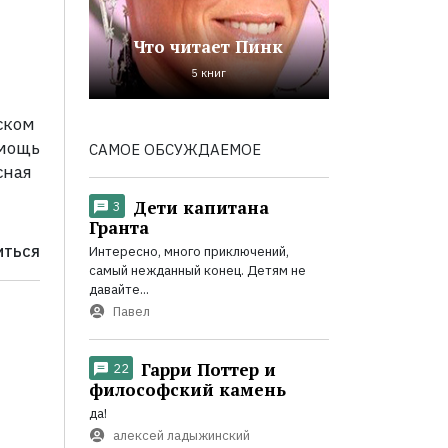
Что читает Пинк
5 книг
ском
омощь
САМОЕ ОБСУЖДАЕМОЕ
сная
Дети капитана
3
Гранта
Интересно, много приключений,
ИТЬСЯ
самый нежданный конец. Детям не
давайте...
Павел
Гарри Поттер и
22
философский камень
да!
алексей ладыжинский