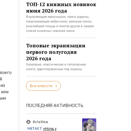
ТОП-12 книжных новинок
июня 2026 года
Взрослеющие мальчишки, поиск родины,
посапывающие кабанчики, великие поэты,
вкуснейшая пицца и многое другое в нашем
списке книжных новинок июня.
Топовые экранизации
первого полугодия
2026 года
Культовые, классические и популярные
книги, адаптированные под экраны.
своего
й
 из
Все новости
 или
ким
ПОСЛЕДНЯЯ АКТИВНОСТЬ
Kristina
ЧИТАЕТ
«Ночь у