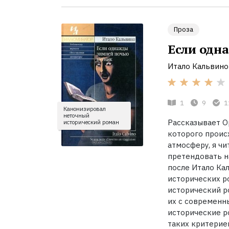
Проза
Если одн
Итало Кальвино
1
9
1
Канонизировал
неточный
Рассказывает О
исторический роман
которого проис
атмосферу, я чи
претендовать на
после Итало Ка
исторических р
исторический р
их с современн
исторические р
таких критерие