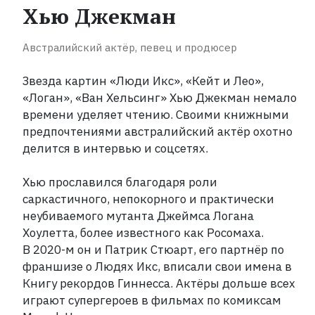
прочитать
Хью Джекман
каждый
Австралийский актёр, певец и продюсер
Рейтинги
ReadRate
Звезда картин «Люди Икс», «Кейт и Лео»,
«Логан», «Ван Хельсинг» Хью Джекман немало
Рейтинги
времени уделяет чтению. Своими книжными
от
предпочтениями австралийский актёр охотно
знаменитостей
делится в интервью и соцсетях.
Бестселлеры
Хью прославился благодаря роли
саркастичного, непокорного и практически
неубиваемого мутанта Джеймса Логана
Книги
Хоулетта, более известного как Росомаха.
В
2020-м он и Патрик Стюарт, его партнёр по
Экранизации
франшизе о Людях Икс, вписали свои имена в
Книгу рекордов Гиннесса. Актёры дольше всех
играют супергероев в фильмах по комиксам
Коллекции