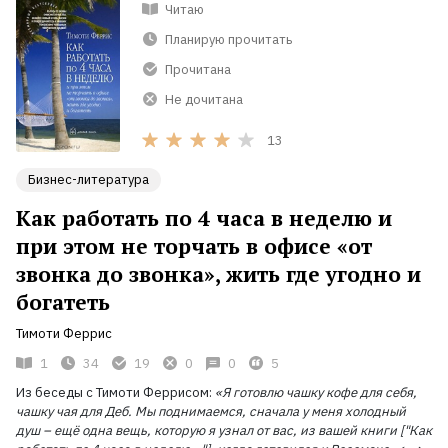
Читаю
Планирую прочитать
Прочитана
Не дочитана
13
Бизнес-литература
Как работать по 4 часа в неделю и
при этом не торчать в офисе «от
звонка до звонка», жить где угодно и
богатеть
Тимоти Феррис
1
34
19
0
0
5
Из беседы с Тимоти Феррисом:
«Я готовлю чашку кофе для себя,
чашку чая для Деб. Мы поднимаемся, сначала у меня холодный
душ
– ещё одна вещь, которую я узнал от вас, из вашей книги ["Как