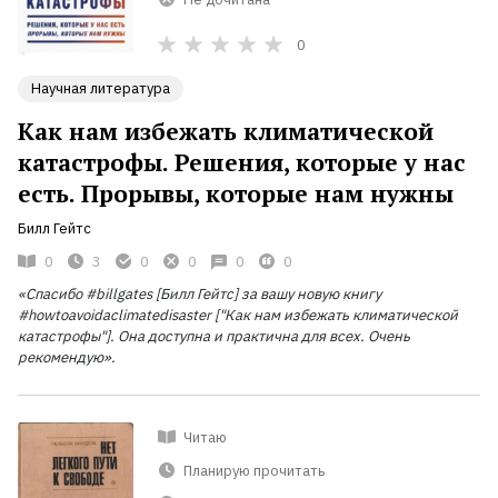
0
Научная литература
Как нам избежать климатической
катастрофы. Решения, которые у нас
есть. Прорывы, которые нам нужны
Билл Гейтс
0
3
0
0
0
0
«Спасибо #billgates [Билл Гейтс] за вашу новую книгу
#howtoavoidaclimatedisaster ["Как нам избежать климатической
катастрофы"]. Она доступна и практична для всех. Очень
рекомендую».
Читаю
Планирую прочитать