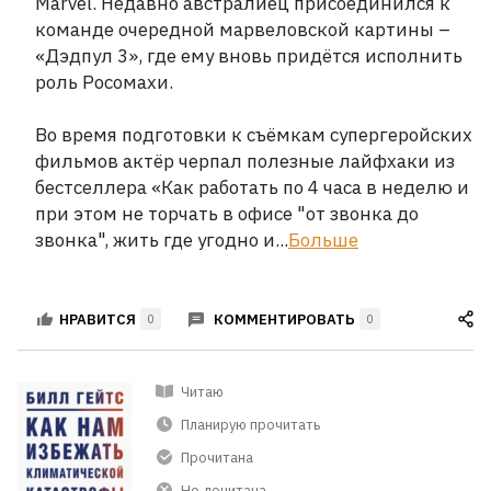
Marvel. Недавно австралиец присоединился к
команде очередной марвеловской картины
–
«Дэдпул
3», где ему вновь придётся исполнить
роль Росомахи.
Во время подготовки к съёмкам супергеройских
фильмов актёр черпал полезные лайфхаки из
бестселлера «Как работать по 4
часа в неделю и
при этом не торчать в офисе "от звонка до
звонка", жить где угодно и...
Больше
КОММЕНТИРОВАТЬ
НРАВИТСЯ
0
0
Читаю
Планирую прочитать
Прочитана
Не дочитана