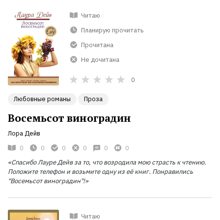
Читаю
Планирую прочитать
Прочитана
Не дочитана
0
Любовные романы
Проза
Восемьсот виноградин
Лора Дейв
0
0
0
0
0
0
«Спасибо Лауре Дейв за то, что возродила мою страсть к чтению.
Положите телефон и возьмите одну из её книг. Понравились
"Восемьсот виноградин"!»
Читаю