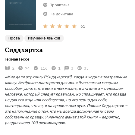
Прочитана
Не дочитана
61
Проза
Изучение языков
Сиддхартха
Герман Гессе
2
74
116
1
3
33
«Мне дали эту книгу ["Сиддхартха"], когда я ходил в театральную
школу. Актёрское мастерство для меня было самым мощным
способом узнать, кто вы и о чём жизнь, и эта книга
– о молодом
человеке, который следует правилам, но спрашивает, что правда
не для его отца или сообщества, но что верно для себя,
–
подтвердила, что да, я на правильном пути. Поиски Сиддхартхи
–
это напоминание о том, что мы всегда должны найти свою
собственную правду. Я
немного фанат этой книги
– вероятно,
раздал около 100
экземпляров».