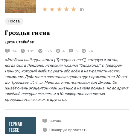
87
Проза
Гроздья гнева
Джон Стейнбек
14
185
176
4
6
24
«Это была ещё одна книга ["Гроздья гнева"], которую я читал,
когда был в Лондоне, исполняя мюзикл "Оклахома!" с Тревором
Нанном, который любит думать обо всём в натуралистических
терминах. Действие в постановке происходит примерно за 20
лет
до "Гроздьев...". <...> Меня загипнотизировал Том Джоад. Он
живёт очень эгоцентричной жизнью в начале романа, но во время
тяжёлой поездки его семьи в Калифорнию полностью
превращается в кого-то другого».
Читаю
Планирую прочитать