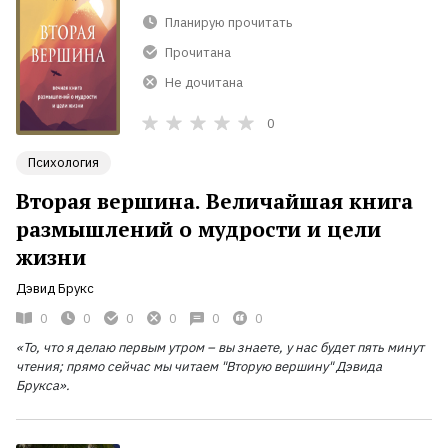
Планирую прочитать
Прочитана
Не дочитана
0
Психология
Вторая вершина. Величайшая книга
размышлений о мудрости и цели
жизни
Дэвид Брукс
0
0
0
0
0
0
«То, что я делаю первым утром
– вы знаете, у нас будет пять минут
чтения; прямо сейчас мы читаем "Вторую вершину" Дэвида
Брукса».