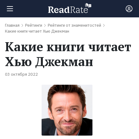
Главная
Рейтинги
Рейтинги от знаменитостей
Поиск
Какие книги читает Хью Джекман
Какие книги читает
Новости
Хью Джекман
Рейтинги
03 октября 2022
100
лучших
книг
Книги,
которые
должен