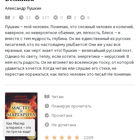
Александр Пушкин
3
13
137
0
2
0
Пушкин – мой человек. Понимаю, что сложный человек и колючий,
наверное, но невероятное обаяние, ум, лёгкость, блеск – и
вместе с тем мудрость, глубина. Он же единственный из русских
писателей, кто по-настоящему улыбается! Они же у нас все
мрачные, как чёрт знает что! Пушкин – величайший русский поэт.
Однако по свету, теплу, если хотите, энергетике – нерусский. В
нём есть радость. Он не вгоняет во вселенскую тоску, от которой
удавиться хочется. Когда читаю или слушаю его стихи, не
перестаю поражаться, как легко человек это писал! Не понимаю.
Читаю
Планирую прочитать
Прочитана
Как Мастер
Не дочитана
втюрился – это
по-тря-са-юще!
2209