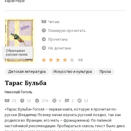
характера!
Читаю
Планирую прочитать
Прочитана
Не дочитана
Образцовая
русская проза
98
Детская литература
Искусство и культура
Проза
Тарас Бульба
Николай Гоголь
21
23
276
0
2
13
«Тарас Бульба» Гоголя – первая книга, которую я прочитал по-
русски (Владимир Познер начал изучать русский поздно, так как
родился во Франции, его мать – француженка). По папиной
настойчивой рекомендации. Пробираться сквозь текст было дико