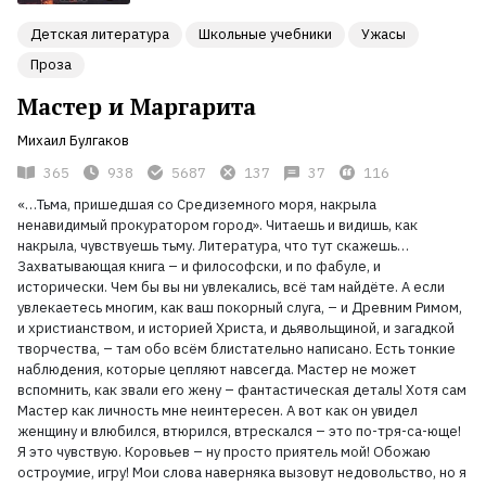
Детская литература
Школьные учебники
Ужасы
Проза
Мастер и Маргарита
Михаил Булгаков
365
938
5687
137
37
116
«…Тьма, пришедшая со Средиземного моря, накрыла
ненавидимый прокуратором город». Читаешь и видишь, как
накрыла, чувствуешь тьму. Литература, что тут скажешь…
Захватывающая книга – и философски, и по фабуле, и
исторически. Чем бы вы ни увлекались, всё там найдёте. А если
увлекаетесь многим, как ваш покорный слуга, – и Древним Римом,
и христианством, и историей Христа, и дьявольщиной, и загадкой
творчества, – там обо всём блистательно написано. Есть тонкие
наблюдения, которые цепляют навсегда. Мастер не может
вспомнить, как звали его жену – фантастическая деталь! Хотя сам
Мастер как личность мне неинтересен. А вот как он увидел
женщину и влюбился, втюрился, втрескался – это по-тря-са-юще!
Я это чувствую. Коровьев – ну просто приятель мой! Обожаю
остроумие, игру! Мои слова наверняка вызовут недовольство, но я