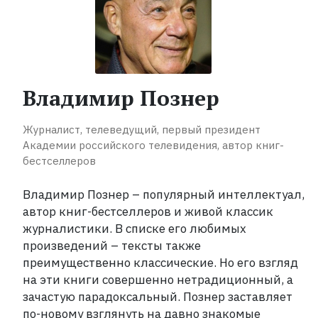
прочитать
каждый
Рейтинги
ReadRate
Владимир Познер
Рейтинги
от
Журналист, телеведущий, первый президент
знаменитостей
Академии российского телевидения, автор книг-
бестселлеров
Бестселлеры
Владимир Познер – популярный интеллектуал,
автор книг-бестселлеров и живой классик
Книги
журналистики. В списке его любимых
произведений – тексты также
преимущественно классические. Но его взгляд
Экранизации
на эти книги совершенно нетрадиционный, а
зачастую парадоксальный. Познер заставляет
Коллекции
по-новому взглянуть на давно знакомые