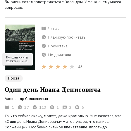
бы очень хотел повстречаться с Воландом. У меня к нему масса
вопросов.
Читаю
Планирую прочитать
Прочитана
Не дочитана
Лучшая книга
Солженицына
43
Проза
Один день Ивана Денисовича
Александр Солженицын
1
37
113
1
2
6
То, что сейчас скажу, может, даже крамольно. Мне кажется, что
«Один день Ивана Денисовича» – это лучшее, что написал
Солженицын. Особенно сильное впечатление, вплоть до