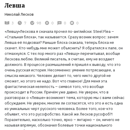
Левша
Николай Лесков
3
7
98
0
0
0
«Левшу»Лескова я сначала прочел по-английски: Steel Flea –
«Стальная блоха», так называется. Сразу возник вопрос: зачем
Левша её подковал? Раньше блоха скакала, теперь блоха не
скачет. Кто-нибудь мне может объяснить? Я обратился к папе, он
отмахнулся. С тех пор много раз «Левшу» перечитывал, вообще
Лескова люблю. Великий писатель, я считаю, ему не воздают
должного. В процессе размышлений я пришёл к выводу, что это
очень русская история. Несомненно: умение потрясающее, а
смысла никакого. Человек делает то, чего никто другой не
сможет, но этого не надо. Вот что главное! Для меня эта
фантастическая нелепость – символ того, что вообще
происходит в России. Причём уже давно. Не уверен, что в
разговорах о «Левше» возникнет тема, которую мы с вами сейчас
обсуждаем. Не уверен, многие ли согласятся, что это и есть одна
из уникальных черт русского человека. Более того, кое-кто
объявит, что это русофобство. Какой же Лесков русофоб?!
Поразительно, насколько точно, ярко – янтарно – он, ничего не
называя впрямую, обозначил болевые точки национального