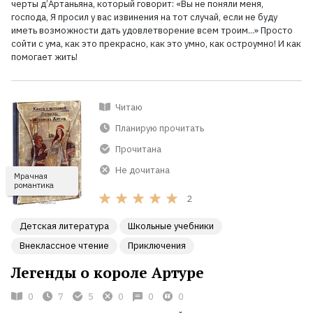
черты д’Артаньяна, который говорит: «Вы не поняли меня,
господа, Я просил у вас извинения на тот случай, если не буду
иметь возможности дать удовлетворение всем троим...» Просто
сойти с ума, как это прекрасно, как это умно, как остроумно! И как
помогает жить!
Читаю
Планирую прочитать
Прочитана
Не дочитана
Мрачная
романтика
2
Детская литература
Школьные учебники
Внеклассное чтение
Приключения
Легенды о короле Артуре
0
7
5
0
0
0