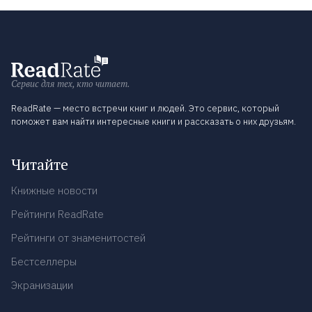
Сервис для тех, кто читает.
ReadRate — место встречи книг и людей. Это сервис, который
поможет вам найти интересные книги и рассказать о них друзьям.
Читайте
Книжные новости
Рейтинги ReadRate
Рейтинги от знаменитостей
Бестселлеры
Экранизации