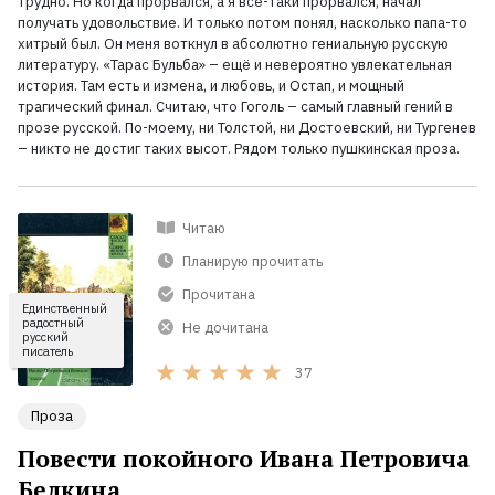
трудно. Но когда прорвался, а я всё-таки прорвался, начал
получать удовольствие. И только потом понял, насколько папа-то
хитрый был. Он меня воткнул в абсолютно гениальную русскую
литературу. «Тарас Бульба» – ещё и невероятно увлекательная
история. Там есть и измена, и любовь, и Остап, и мощный
трагический финал. Считаю, что Гоголь – самый главный гений в
прозе русской. По-моему, ни Толстой, ни Достоевский, ни Тургенев
– никто не достиг таких высот. Рядом только пушкинская проза.
Читаю
Планирую прочитать
Прочитана
Единственный
радостный
Не дочитана
русский
писатель
37
Проза
Повести покойного Ивана Петровича
Белкина