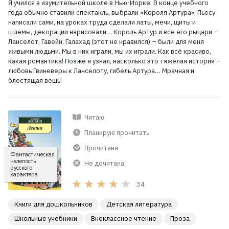
Я учился в изумительной школе в Нью-Йорке. В конце учебного
года обычно ставили спектакль, выбрали «Короля Артура». Пьесу
написали сами, на уроках труда сделали латы, мечи, щиты и
шлемы, декорации нарисовали… Король Артур и все его рыцари –
Ланселот, Гавейн, Галахад (этот не нравился) – были для меня
живыми людьми. Мы в них играли, мы их играли. Как всё красиво,
какая романтика! Позже я узнал, насколько это тяжелая история –
любовь Гвиневеры к Ланселоту, гибель Артура… Мрачная и
блестящая вещь!
Читаю
Планирую прочитать
Прочитана
Фантастическая
нелепость
Не дочитана
русского
характера
34
Книги для дошкольников
Детская литература
Школьные учебники
Внеклассное чтение
Проза