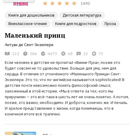
1490
Книги для дошкольников
Детская литература
Внеклассное чтение
Книги для подростков
Проза
Маленький принц
Антуан де Сент-Экзюпери
132
586
4673
68
23
73
Если человек в детстве не прочитал «Винни-Пуха», позже это
будет совсем не то удовольствие. Больше для ума, чем для
сердца. В отличие от утончённого «Маленького Принца» Сент-
Экзюпери. Это то, что по-английски называется sophisticated! В
детстве почти невозможно понять философский смысл,
заложенный в этой истории. «Мы в ответе за тех, кого мы
приручили» – это всё-таки в шесть лет не очень понятно. А потом,
позже, это важно, необходимо. И доброта, конечно же. И печаль.
И зрелое представление о жизни, когда понимаешь, что в
конечном итоге всё трагично.