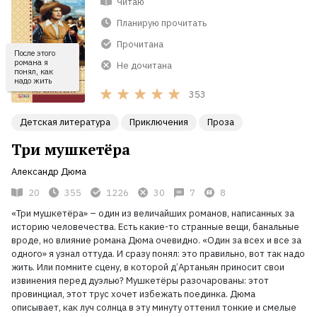
Читаю
Планирую прочитать
Прочитана
После этого
романа я
Не дочитана
понял, как
надо жить
353
Детская литература
Приключения
Проза
Три мушкетёра
Александр Дюма
20
355
1226
30
7
8
«Три мушкетёра» – один из величайших романов, написанных за
историю человечества. Есть какие-то странные вещи, банальные
вроде, но влияние романа Дюма очевидно. «Один за всех и все за
одного» я узнал оттуда. И сразу понял: это правильно, вот так надо
жить. Или помните сцену, в которой д’Артаньян приносит свои
извинения перед дуэлью? Мушкетёры разочарованы: этот
провинциал, этот трус хочет избежать поединка. Дюма
описывает, как луч солнца в эту минуту оттенил тонкие и смелые