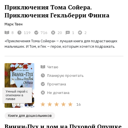
Приключения Тома Сойера.
Приключения Гекльберри Финна
Марк Твен
8
119
716
20
1
2
«Приключения Тома Сойера» – лучшая книга для подрастающих
мальчишек. И Том, и Гек – герои, которым хочется подражать.
Читаю
Планирую прочитать
Прочитана
Умный герой с
Не дочитана
опилками в
голове
16
Книги для дошкольников
Винни-Пух и дом на Пуховой Опушке