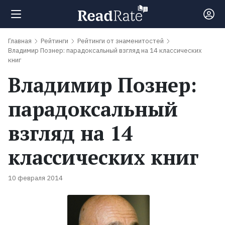
Главная
Рейтинги
Рейтинги от знаменитостей
Поиск
Владимир Познер: парадоксальный взгляд на 14 классических
книг
Владимир Познер:
Новости
парадоксальный
Рейтинги
взгляд на 14
100
классических книг
лучших
книг
10 февраля 2014
Книги,
которые
должен