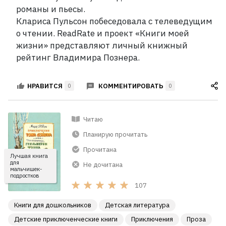
романы и пьесы.
Клариса Пульсон побеседовала с телеведущим
о чтении. ReadRate и проект «Книги моей
жизни» представляют личный книжный
рейтинг Владимира Познера.
КОММЕНТИРОВАТЬ
НРАВИТСЯ
0
0
Читаю
Планирую прочитать
Прочитана
Лучшая книга
для
Не дочитана
мальчишек-
подростков
107
Книги для дошкольников
Детская литература
Детские приключенческие книги
Приключения
Проза