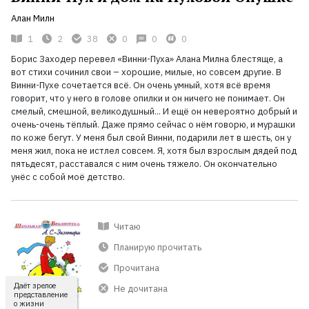
Алан Милн
1
2
38
0
0
0
Борис Заходер перевел «Винни-Пуха» Алана Милна блестяще, а
вот стихи сочинил свои – хорошие, милые, но совсем другие. В
Винни-Пухе сочетается всё. Он очень умный, хотя всё время
говорит, что у него в голове опилки и он ничего не понимает. Он
смелый, смешной, великодушный... И ещё он невероятно добрый и
очень-очень тёплый. Даже прямо сейчас о нём говорю, и мурашки
по коже бегут. У меня был свой Винни, подарили лет в шесть, он у
меня жил, пока не истлел совсем. Я, хотя был взрослым дядей под
пятьдесят, расставался с ним очень тяжело. Он окончательно
унёс с собой моё детство.
Читаю
Планирую прочитать
Прочитана
Даёт зрелое
Не дочитана
представление
о жизни