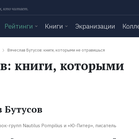
х, кто читает.
Рейтинги
Книги
Экранизации
Колл
Вячеслав Бутусов: книги, которыми не отравишься
ов: книги, которыми
в Бутусов
ок-групп Nautilus Pompilius и «Ю-Питер», писатель