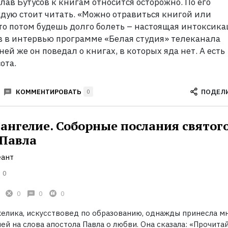
ав Бутусов к книгам относится осторожно. По его
дую стоит читать. «Можно отравиться книгой или
то потом будешь долго болеть – настоящая интоксика
ов в интервью программе «Белая студия» телеканала
 ней же он поведал о книгах, в которых яда нет. А есть
ота.
ПОДЕЛ
КОММЕНТИРОВАТЬ
0
ангелие. Соборные послания святог
 Павла
еант
0
0
0
0
желика, искусствовед по образованию, однажды принесла м
ней на слова апостола Павла о любви. Она сказала: «Прочитай