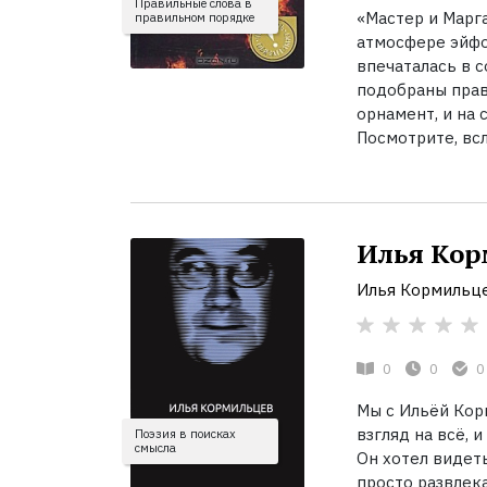
Правильные слова в
«Мастер и Марга
правильном порядке
атмосфере эйфор
впечаталась в с
подобраны прав
орнамент, и на 
Посмотрите, всл
Илья Кор
Илья Кормильц
0
0
0
Мы с Ильёй Кор
взгляд на всё, 
Поэзия в поисках
смысла
Он хотел видеть
просто развлека