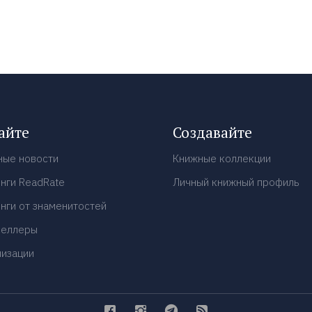
айте
Создавайте
ные новости
Книжные коллекции
нги ReadRate
Личный книжный профиль
нги от знаменитостей
селлеры
низации