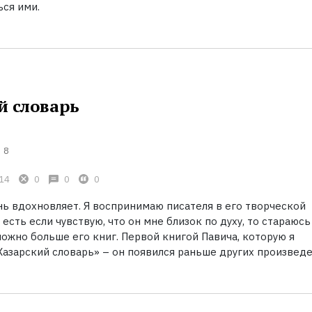
ься ими.
й словарь
8
14
0
0
0
нь вдохновляет. Я воспринимаю писателя в его творческой
 есть если чувствую, что он мне близок по духу, то стараюсь
ожно больше его книг. Первой книгой Павича, которую я
Хазарский словарь» – он появился раньше других произведе