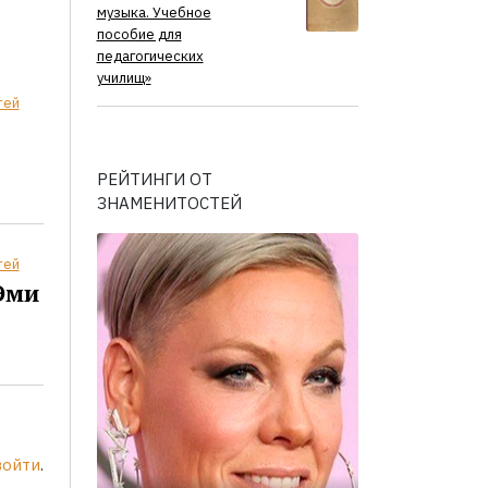
музыка. Учебное
пособие для
педагогических
училищ»
тей
РЕЙТИНГИ ОТ
ЗНАМЕНИТОСТЕЙ
тей
Эми
войти
.