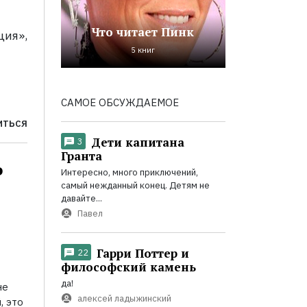
Что читает Пинк
ция»,
5 книг
САМОЕ ОБСУЖДАЕМОЕ
ИТЬСЯ
Дети капитана
3
Гранта
о
Интересно, много приключений,
самый нежданный конец. Детям не
давайте...
Павел
Гарри Поттер и
22
философский камень
да!
не
алексей ладыжинский
, это