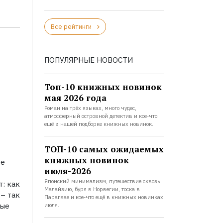
Все рейтинги
ПОПУЛЯРНЫЕ НОВОСТИ
Топ-10 книжных новинок
мая 2026 года
Роман на трёх языках, много чудес,
атмосферный островной детектив и кое-что
ещё в нашей подборке книжных новинок.
ТОП-10 самых ожидаемых
книжных новинок
се
июля-2026
Японский минимализм, путешествие сквозь
т: как
Малайзию, буря в Норвегии, тоска в
 – так
Парагвае и кое-что ещё в книжных новинках
рые
июля.