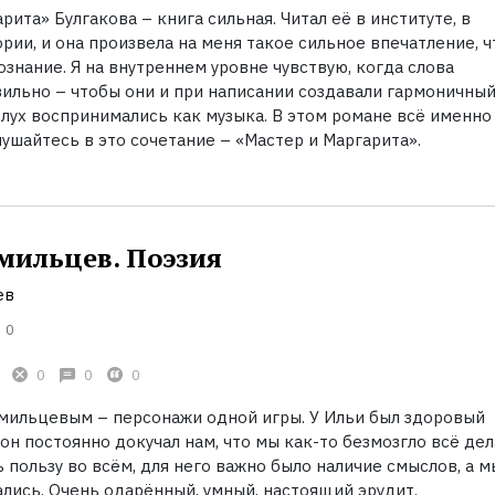
рита» Булгакова – книга сильная. Читал её в институте, в
ии, и она произвела на меня такое сильное впечатление, ч
ознание. Я на внутреннем уровне чувствую, когда слова
ильно – чтобы они и при написании создавали гармоничны
слух воспринимались как музыка. В этом романе всё именно 
ушайтесь в это сочетание – «Мастер и Маргарита».
мильцев. Поэзия
ев
0
0
0
0
мильцевым – персонажи одной игры. У Ильи был здоровый
и он постоянно докучал нам, что мы как-то безмозгло всё дел
 пользу во всём, для него важно было наличие смыслов, а м
лись. Очень одарённый, умный, настоящий эрудит.