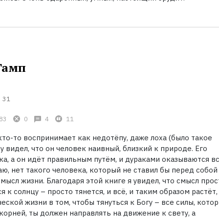
Гамп
31
83
0
4
11
то-то воспринимает как недотёпу, даже лоха (было такое
азу видел, что он человек наивный, близкий к природе. Его
ка, а он идёт правильным путём, и дураками оказываются в
ю, нет такого человека, который не ставил бы перед собой
смысл жизни. Благодаря этой книге я увидел, что смысл прос
я к солнцу – просто тянется, и всё, и таким образом растёт,
еской жизни в том, чтобы тянуться к Богу – все силы, кото
корней, ты должен направлять на движение к свету, а