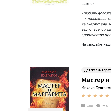
важно».
«
Любовь долгот
не
превозноситс
не
мыслит зла, н
верит, всего над
пророчества пре
На свадьбе наш
Детская литерат
Мастер и
Михаил Булгако
365
938