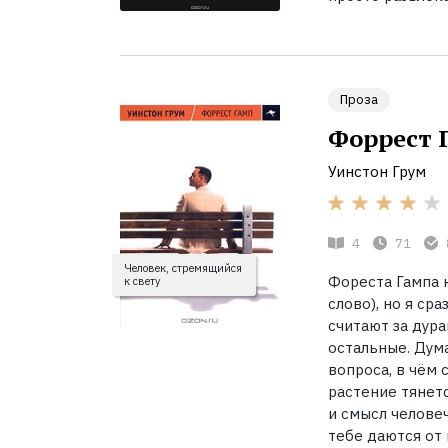
Проза
Форрест 
Уинстон Грум
4
71
Человек, стремящийся
Фореста Гампа к
к свету
слово), но я ср
считают за дура
остальные. Дума
вопроса, в чём 
растение тянетс
и смысл человеч
тебе даются от 