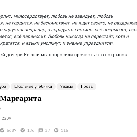
ерпит
,
милосердствует
,
любовь не
завидует
,
любовь
я
,
не
гордится, не
бесчинствует, не
ищет своего, не
раздражае
е
радуется неправде, а сорадуется истине: всё покрывает, все
еется, всё переносит. Любовь никогда не
перестаёт, хотя и
кратятся, и языки умолкнут, и знание упразднится
».
ей дочери Ксюши мы попросили прочесть этот отрывок.
ура
Школьные учебники
Ужасы
Проза
 Маргарита
в
2209
5687
136
37
116