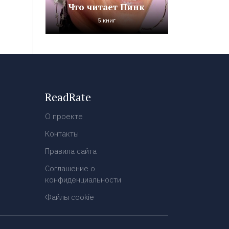
Что читает Пинк
5 книг
ReadRate
О проекте
Контакты
Правила сайта
Соглашение о
конфиденциальности
Файлы cookie