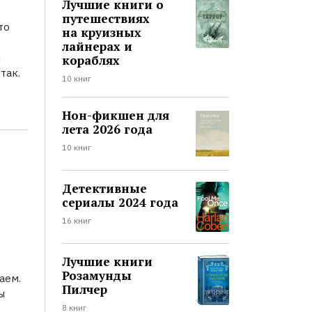
Лучшие книги о
путешествиях
то
на круизных
лайнерах и
й
кораблях
так.
10 книг
Нон-фикшен для
лета 2026 года
10 книг
Детективные
сериалы 2024 года
16 книг
Лучшие книги
Розамунды
аем.
Пилчер
ы
8 книг