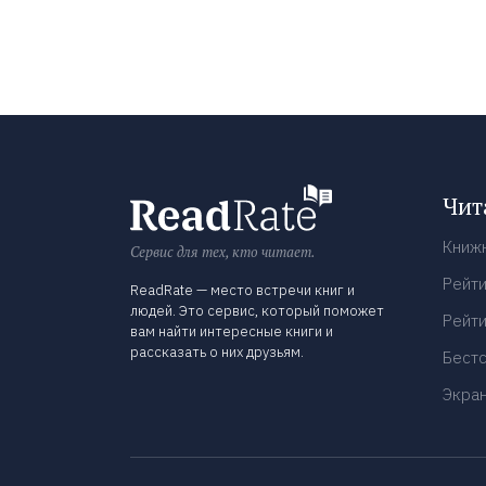
Чит
Книж
Сервис для тех, кто читает.
Рейти
ReadRate — место встречи книг и
людей. Это сервис, который поможет
Рейти
вам найти интересные книги и
рассказать о них друзьям.
Бест
Экра