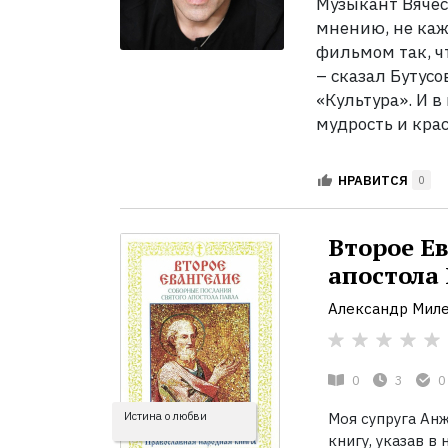
Музыкант Вячесл
мнению, не каж
фильмом так, ч
– сказал Бутус
«Культура». И в
мудрость и крас
НРАВИТСЯ
0
Второе Ев
апостола
Александр Мил
0
3
0
Истина о любви
Моя супруга Ан
книгу, указав в 