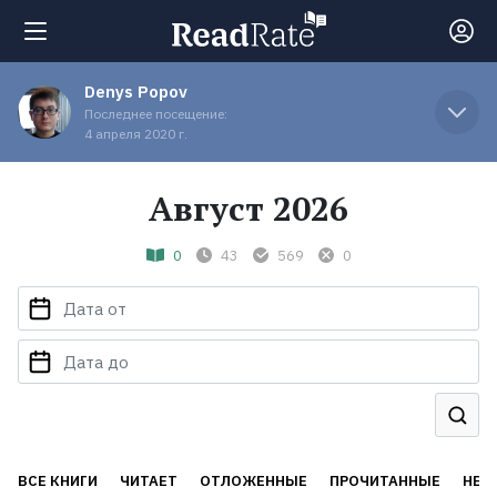
Denys Popov
Поиск
Последнее посещение:
4 апреля 2020 г.
Новости
Август 2026
Рейтинги
0
43
569
0
Книги
Экранизации
Коллекции
ВСЕ КНИГИ
ЧИТАЕТ
ОТЛОЖЕННЫЕ
ПРОЧИТАННЫЕ
НЕД