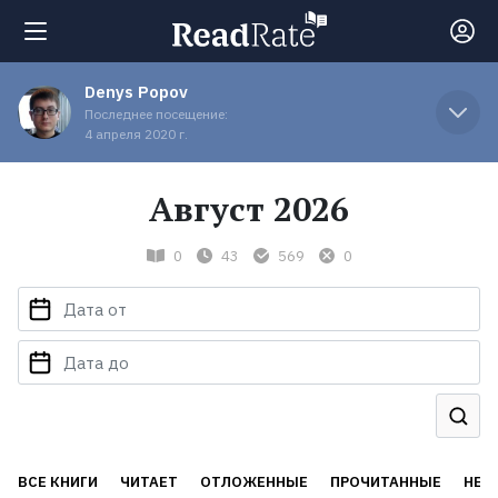
Denys Popov
Поиск
Последнее посещение:
4 апреля 2020 г.
Новости
Август 2026
Рейтинги
0
43
569
0
Книги
Экранизации
Коллекции
ВСЕ КНИГИ
ЧИТАЕТ
ОТЛОЖЕННЫЕ
ПРОЧИТАННЫЕ
НЕД