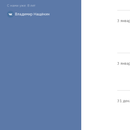
С нами уже: 8 лет
Владимир Нащёкин
3 январ
3 январ
31 дек