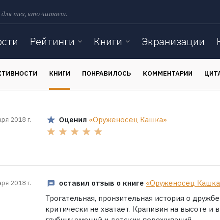
 для тех, кто читает.
ости
Рейтинги
Книги
Экранизации
КТИВНОСТИ
КНИГИ
ПОНРАВИЛОСЬ
КОММЕНТАРИИ
ЦИТ
Оценил
«Оруженосец Кашка»
аря 2018 г.
оставил отзыв о книге
«Оруженосец Кашка
аря 2018 г.
Трогательная, пронзительная история о дружбе
критически не хватает. Крапивин на высоте и
глубину эмоций и детских переживаний