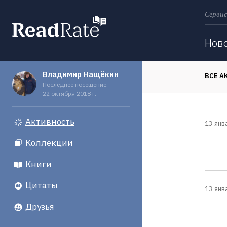
Сервис
Поиск
Нов
Владимир Нащёкин
ВСЕ А
Последнее посещение:
22 октября 2018 г.
Активность
13 янв
Коллекции
Книги
Цитаты
13 янв
Друзья