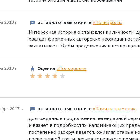
оставил отзыв о книге
«Полкороля»
я 2018 г.
Интересная история о становлении личности, д
хватает фирменных авторских неожиданностей
захватывает. Ждём продолжения и возвращени
Оценил
«Полкороля»
я 2018 г.
оставил отзыв о книге
«Память пламени»
абря 2017 г.
долгожданное продолжение легендарной серии
и вязнет в подробностях, напоминающих пред
постепенно раскручивается, оживляя старые ко
после первой трети весьма тоненького роман