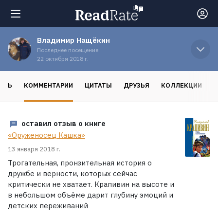
Владимир Нащёкин
Поиск
Последнее посещение:
22 октября 2018 г.
Новости
ОСЬ
КОММЕНТАРИИ
ЦИТАТЫ
ДРУЗЬЯ
КОЛЛЕКЦИИ
Рейтинги
оставил отзыв о книге
«Оруженосец Кашка»
Книги
13 января 2018 г.
Трогательная, пронзительная история о
Экранизации
дружбе и верности, которых сейчас
критически не хватает. Крапивин на высоте и
в небольшом объёме дарит глубину эмоций и
Коллекции
детских переживаний