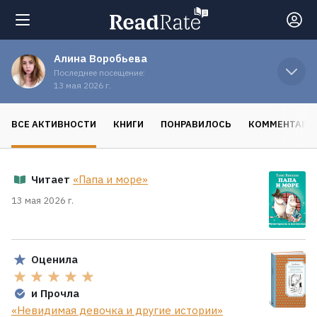
Алина Воробьева
Поиск
Последнее посещение:
13 мая 2026 г.
Новости
ВСЕ АКТИВНОСТИ
КНИГИ
ПОНРАВИЛОСЬ
КОММЕНТАРИ
Рейтинги
Читает
«Папа и море»
Книги
13 мая 2026 г.
Экранизации
Оценила
Коллекции
и Прочла
«Невидимая девочка и другие истории»