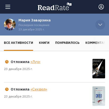
Мария Заварзина
Поиск
Последнее посещение:
23 декабря 2025 г.
Новости
ВСЕ АКТИВНОСТИ
КНИГИ
ПОНРАВИЛОСЬ
КОММЕНТАРИ
Рейтинги
Отложила
«Луч»
Книги
23 декабря 2025 г.
Экранизации
Отложила
«Сиквел»
23 декабря 2025 г.
Коллекции