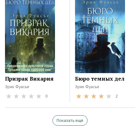
Призрак Викария
Бюро темных дел
Эрик Фуасье
Эрик Фуасье
0
2
Показать ещё