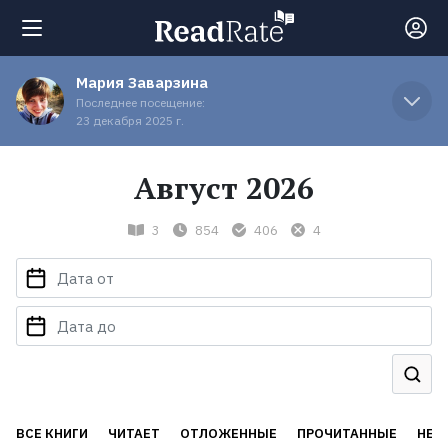
Мария Заварзина
Поиск
Последнее посещение:
23 декабря 2025 г.
Новости
Август 2026
Рейтинги
3
854
406
4
Книги
Экранизации
Коллекции
ВСЕ КНИГИ
ЧИТАЕТ
ОТЛОЖЕННЫЕ
ПРОЧИТАННЫЕ
НЕД