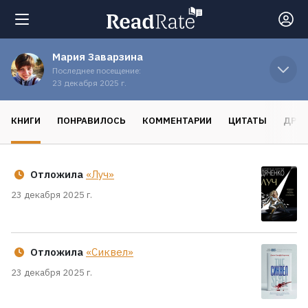
Мария Заварзина
Поиск
Последнее посещение:
23 декабря 2025 г.
Новости
КНИГИ
ПОНРАВИЛОСЬ
КОММЕНТАРИИ
ЦИТАТЫ
ДРУЗ
Рейтинги
Отложила
«Луч»
Книги
23 декабря 2025 г.
Экранизации
Отложила
«Сиквел»
23 декабря 2025 г.
Коллекции