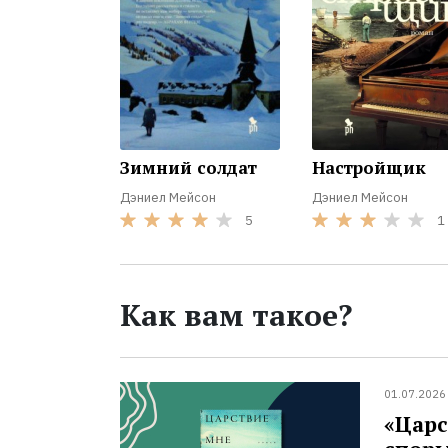
Зимний солдат
Настройщик
Дэниел Мейсон
Дэниел Мейсон
5
1
Как вам такое?
01.07.2026
«Царс