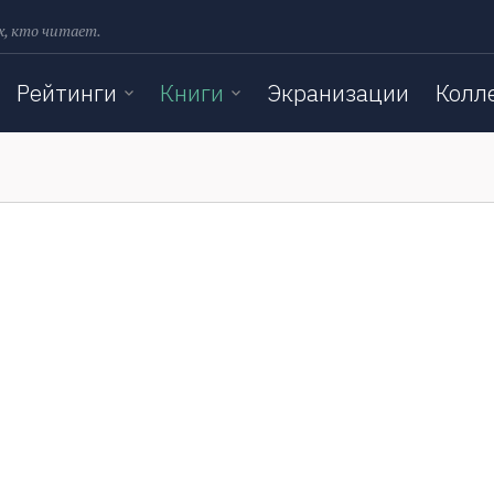
х, кто читает.
Рейтинги
Книги
Экранизации
Колл