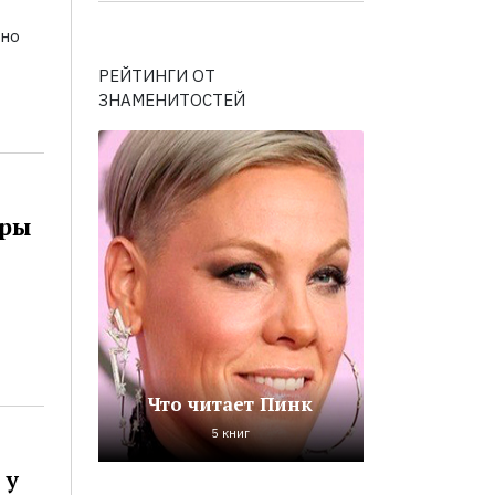
ьно
РЕЙТИНГИ ОТ
ЗНАМЕНИТОСТЕЙ
оры
Что читает Пинк
5 книг
 у