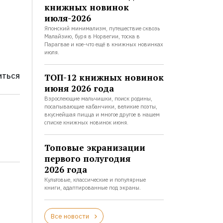
книжных новинок
июля-2026
Японский минимализм, путешествие сквозь
Малайзию, буря в Норвегии, тоска в
Парагвае и кое-что ещё в книжных новинках
июля.
ТОП-12 книжных новинок
ИТЬСЯ
июня 2026 года
Взрослеющие мальчишки, поиск родины,
посапывающие кабанчики, великие поэты,
вкуснейшая пицца и многое другое в нашем
списке книжных новинок июня.
Топовые экранизации
первого полугодия
2026 года
Культовые, классические и популярные
книги, адаптированные под экраны.
Все новости