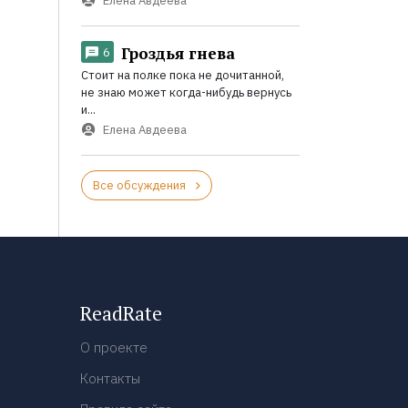
Елена Авдеева
Гроздья гнева
6
Стоит на полке пока не дочитанной,
не знаю может когда-нибудь вернусь
и...
Елена Авдеева
Все обсуждения
ReadRate
О проекте
Контакты