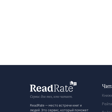
Чит
Книж
Сервис для тех, кто читает.
Рейти
ReadRate — место встречи книг и
людей. Это сервис, который поможет