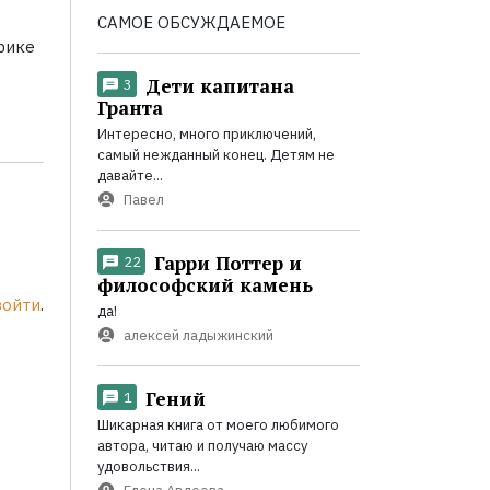
САМОЕ ОБСУЖДАЕМОЕ
рике
Дети капитана
3
Гранта
Интересно, много приключений,
самый нежданный конец. Детям не
давайте...
Павел
Гарри Поттер и
22
философский камень
войти
.
да!
алексей ладыжинский
Гений
1
Шикарная книга от моего любимого
автора, читаю и получаю массу
удовольствия...