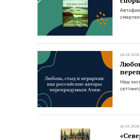
спор
Автофик
смертел
24.04.2026
Любов
пере
Наш экс
сеттинг
26.06.2024
«Севе