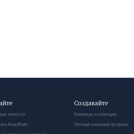
айте
Создавайте
ные новости
Книжные коллекции
нги ReadRate
Личный книжный профиль