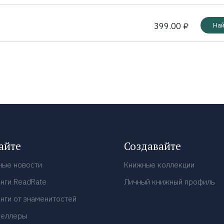
399.00 ₽
Най
айте
Создавайте
ные новости
Книжные коллекции
нги ReadRate
Личный книжный профиль
нги от знаменитостей
селлеры