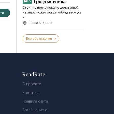
Гроздья гнева
6
Стоит на полке пока не дочитанной,
не знаю может когда-нибудь вернусь
ти
и...
Елена Авдеева
Все обсуждения
ReadRate
О проекте
Контакты
Правила сайта
Соглашение о