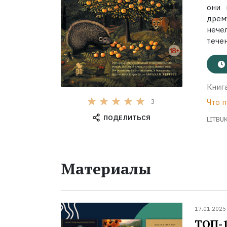
они 
дрем
нече
течен
Книга
3
Что п
ПОДЕЛИТЬСЯ
LITBUK
Материалы
17.01.2025
ТОП-1