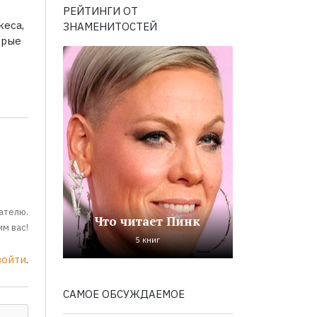
РЕЙТИНГИ ОТ
кеса,
ЗНАМЕНИТОСТЕЙ
орые
ателю.
Что читает Пинк
м вас!
5 книг
войти
.
САМОЕ ОБСУЖДАЕМОЕ