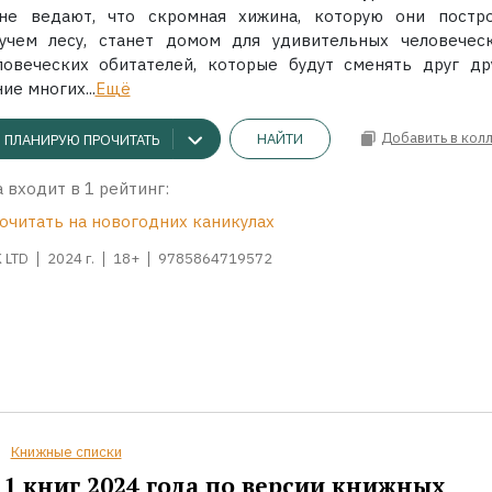
не ведают, что скромная хижина, которую они постр
учем лесу, станет домом для удивительных человечес
ловеческих обитателей, которые будут сменять друг др
ие многих...
Ещё
Добавить в кол
НАЙТИ
ПЛАНИРУЮ ПРОЧИТАТЬ
 входит в 1 рейтинг:
очитать на новогодних каникулах
 LTD
2024 г.
18+
9785864719572
Книжные списки
1 книг 2024 года по версии книжных