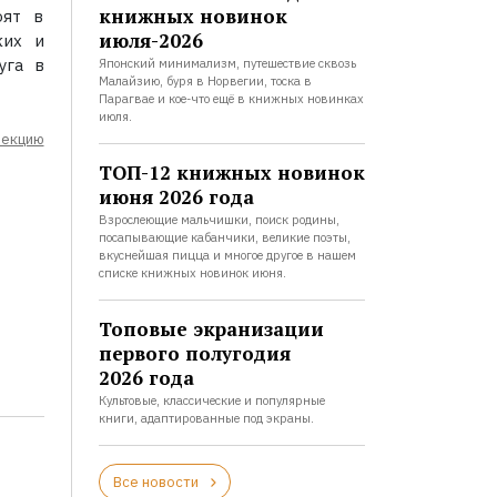
книжных новинок
оят в
июля-2026
ких и
уга в
Японский минимализм, путешествие сквозь
Малайзию, буря в Норвегии, тоска в
Парагвае и кое-что ещё в книжных новинках
июля.
лекцию
ТОП-12 книжных новинок
июня 2026 года
Взрослеющие мальчишки, поиск родины,
посапывающие кабанчики, великие поэты,
вкуснейшая пицца и многое другое в нашем
списке книжных новинок июня.
Топовые экранизации
первого полугодия
2026 года
Культовые, классические и популярные
книги, адаптированные под экраны.
Все новости