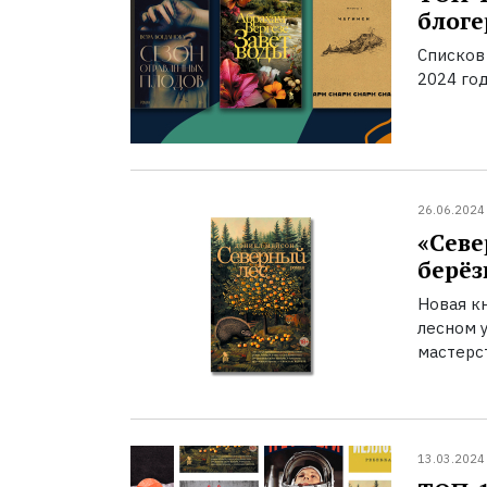
блоге
Списков
2024 го
26.06.2024
«Севе
берёз
Новая к
лесном 
мастерс
13.03.2024