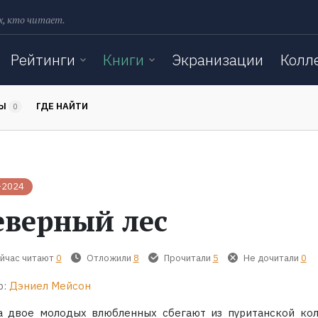
х, кто читает.
Рейтинги
Книги
Экранизации
Колл
ТЫ
ГДЕ НАЙТИ
0
-2024
еверный лес
йчас читают
0
Отложили
8
Прочитали
5
Не дочитали
0
р:
Дэниел Мейсон
а двое молодых влюбленных сбегают из пуританской кол