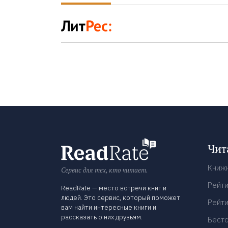
Чит
Книж
Сервис для тех, кто читает.
Рейти
ReadRate — место встречи книг и
людей. Это сервис, который поможет
Рейти
вам найти интересные книги и
рассказать о них друзьям.
Бест