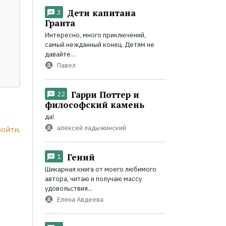
Дети капитана
3
Гранта
Интересно, много приключений,
самый нежданный конец. Детям не
давайте...
Павел
Гарри Поттер и
22
философский камень
да!
алексей ладыжинский
войти
.
Гений
1
Шикарная книга от моего любимого
автора, читаю и получаю массу
удовольствия...
Елена Авдеева