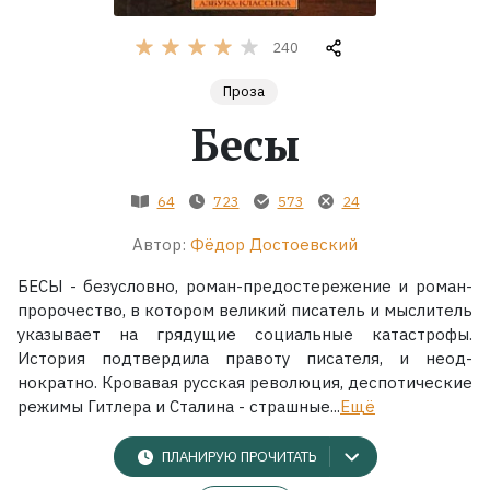
Жанры
240
Проза
Серии
Бесы
Экранизации
64
723
573
24
Коллекции
Автор:
Фёдор Достоевский
БЕСЫ - безусловно, роман-предостережение и роман-
проро­чество, в котором великий писатель и мыслитель
указывает на грядущие социальные катастрофы.
История подтвердила правоту писателя, и неод­
нократно. Кровавая русская революция, деспотические
режимы Гитлера и Сталина - страшные...
Ещё
ПЛАНИРУЮ ПРОЧИТАТЬ