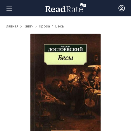
Поиск
Главная
Книги
Проза
Бесы
Новости
Рейтинги
Книги
Самые
обсуждаемые
книги
Авторы