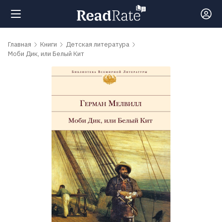
Поиск
Главная
Книги
Детская литература
Моби Дик, или Белый Кит
Новости
Рейтинги
Книги
Самые
обсуждаемые
книги
Авторы