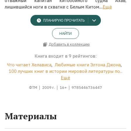
отважный капитан китобойного судна Ахав,
лишившийся ноги в схватке с Белым Китом....
Ещё
ПЛАНИРУЮ ПРОЧИТАТЬ
НАЙТИ
Добавить в коллекцию
Книга входит в 9 рейтингов:
Что читает Хелависа
,
Любимые книги Элтона Джона
,
100 лучших книг в истории мировой литературы по...
Ещё
ФТМ
2009 г.
16+
9785446736447
Материалы