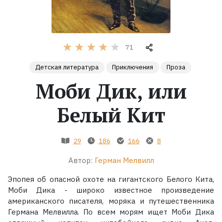
Жанры
Серии
71
Детская литература
Приключения
Проза
Экранизации
Моби Дик, или
Коллекции
Белый Кит
29
186
166
8
Автор:
Герман Мелвилл
Эпопея об опасной охоте на гигантского Белого Кита,
Моби Дика - широко известное произведение
американского писателя, моряка и путешественника
Германа Мелвилла. По всем морям ищет Моби Дика