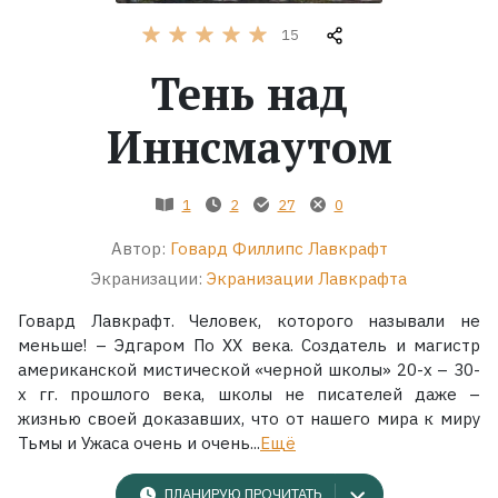
15
Жанры
Тень над
Серии
Иннсмаутом
Экранизации
1
2
27
0
Коллекции
Автор:
Говард Филлипс Лавкрафт
Экранизации:
Экранизации Лавкрафта
Говард Лавкрафт. Человек, которого называли не
меньше! – Эдгаром По XX века. Создатель и магистр
американской мистической «черной школы» 20-х – 30-
х гг. прошлого века, школы не писателей даже –
жизнью своей доказавших, что от нашего мира к миру
Тьмы и Ужаса очень и очень...
Ещё
ПЛАНИРУЮ ПРОЧИТАТЬ