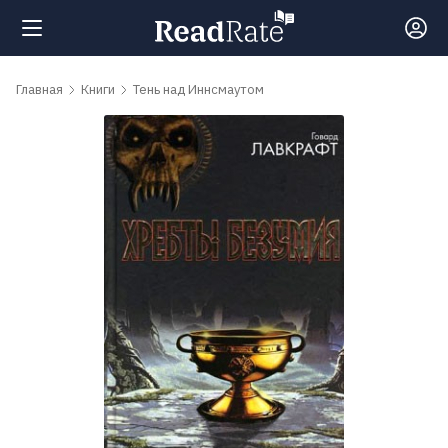
Поиск
Главная
Книги
Тень над Иннсмаутом
Новости
Рейтинги
Книги
Самые
обсуждаемые
книги
Авторы