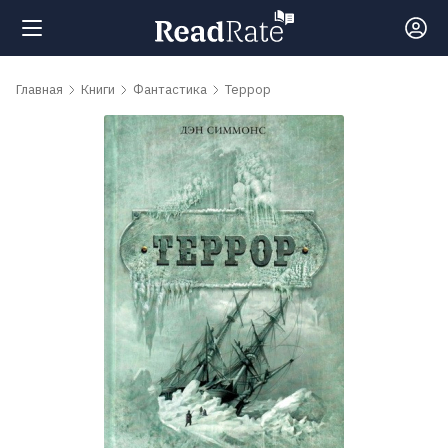
Поиск
Главная
Книги
Фантастика
Террор
Новости
Рейтинги
Книги
Самые
обсуждаемые
книги
Авторы