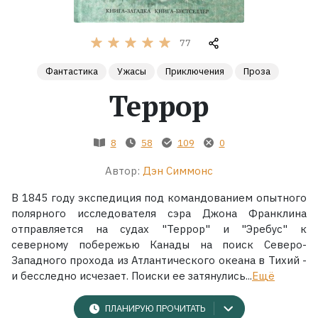
Жанры
77
Серии
Фантастика
Ужасы
Приключения
Проза
Террор
Экранизации
8
58
109
0
Коллекции
Автор:
Дэн Симмонс
В 1845 году экспедиция под командованием опытного
полярного исследователя сэра Джона Франклина
отправляется на судах "Террор" и "Эребус" к
северному побережью Канады на поиск Северо-
Западного прохода из Атлантического океана в Тихий -
и бесследно исчезает. Поиски ее затянулись...
Ещё
ПЛАНИРУЮ ПРОЧИТАТЬ