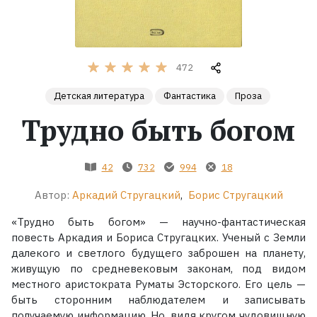
Жанры
Серии
472
Детская литература
Фантастика
Проза
Экранизации
Трудно быть богом
Коллекции
42
732
994
18
Автор:
Аркадий Стругацкий
,
Борис Стругацкий
«Трудно быть богом» — научно-фантастическая
повесть Аркадия и Бориса Стругацких. Ученый с Земли
далекого и светлого будущего заброшен на планету,
живущую по средневековым законам, под видом
местного аристократа Руматы Эсторского. Его цель —
быть сторонним наблюдателем и записывать
получаемую информацию. Но, видя кругом чудовищную