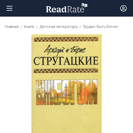
Поиск
Главная
Книги
Детская литература
Трудно быть богом
Новости
Рейтинги
Книги
Самые
обсуждаемые
книги
Авторы