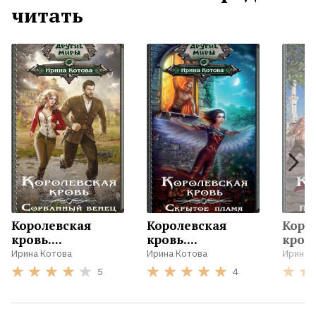
читать
Королевская
Королевская
Коро
кровь....
кровь....
кровь.
Ирина Котова
Ирина Котова
Ирина 
5
4