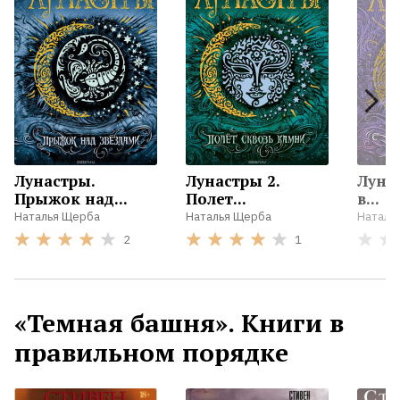
Лунастры.
Лунастры 2.
Луна
Прыжок над...
Полет...
в...
Наталья Щерба
Наталья Щерба
Наталь
2
1
«Темная башня». Книги в
правильном порядке