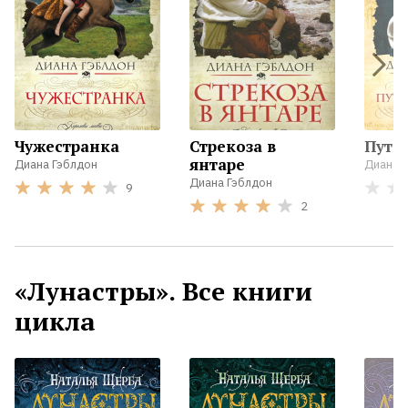
Чужестранка
Стрекоза в
Путе
янтаре
Диана Гэблдон
Диана 
Диана Гэблдон
9
2
«Лунастры». Все книги
цикла