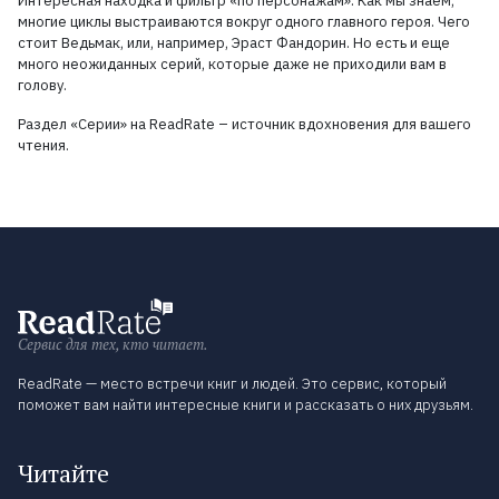
Интересная находка и фильтр «по персонажам». Как мы знаем,
многие циклы выстраиваются вокруг одного главного героя. Чего
стоит Ведьмак, или, например, Эраст Фандорин. Но есть и еще
много неожиданных серий, которые даже не приходили вам в
голову.
Раздел «Серии» на ReadRate – источник вдохновения для вашего
чтения.
Сервис для тех, кто читает.
ReadRate — место встречи книг и людей. Это сервис, который
поможет вам найти интересные книги и рассказать о них друзьям.
Читайте