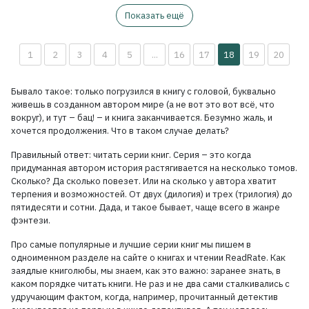
Показать ещё
1
2
3
4
5
...
16
17
18
19
20
Бывало такое: только погрузился в книгу с головой, буквально
живешь в созданном автором мире (а не вот это вот всё, что
вокруг), и тут – бац! – и книга заканчивается. Безумно жаль, и
хочется продолжения. Что в таком случае делать?
Правильный ответ: читать серии книг. Серия – это когда
придуманная автором история растягивается на несколько томов.
Сколько? Да сколько повезет. Или на сколько у автора хватит
терпения и возможностей. От двух (дилогия) и трех (трилогия) до
пятидесяти и сотни. Дада, и такое бывает, чаще всего в жанре
фэнтези.
Про самые популярные и лучшие серии книг мы пишем в
одноименном разделе на сайте о книгах и чтении ReadRate. Как
заядлые книголюбы, мы знаем, как это важно: заранее знать, в
каком порядке читать книги. Не раз и не два сами сталкивались с
удручающим фактом, когда, например, прочитанный детектив