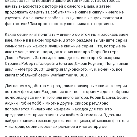
оказывается не первым в цикле детективов. А так хотелось
начать знакомство с историей с самого начала, а затем
продолжать следить за событиями из книги в книгу и ничего не
упускать. А как насчет глобальных циклов в жанрах фэнтези и
фантастики? Там просто преступно начинать с середины.
Какие серии книг почитать – именно об этом мы и рассказываем
вам. Какие и в каком порядке. В этом разделе вы увидите серии
самых разных жанров. Лучшие книжные серии – те, которые вы
ищете чаще всего - порядок чтения книг про Гарри Поттера
Джоан Роулинг. Затем идет цикл детективов про Корморана
Страйка Роберта Гэлбрейта (она же Джоан Роулинг). Популярный
цикл – «Метро 2033» Дмитрия Глуховского. Ну и, конечно, все
книги глобальной серии Warhammer 40,000.
Для вашего удобства мы разделили популярные книжные серии
по трем фильтрам. Разделение книг по авторам – здесь собраны
по-порядку все книги того или иного автора. Робин Шарма, Борис
Акунин, Робин Хобб и многие другие. Список регулярно
пополняется. Фильтр «по жанрам»- находка для тех, кто
предпочитает придерживаться любимой тематики. Здесь вы
найдете замечательные детективные циклы, объемные фэнтези
– истории, серии любовных романов и многое другое.