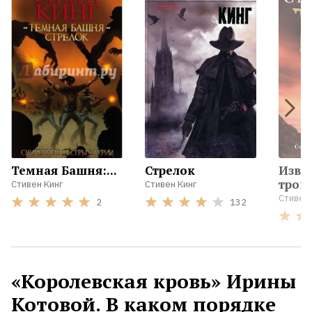
Темная Башня:...
Стрелок
Извл
трои
Стивен Кинг
Стивен Кинг
Стивен 
2
132
«Королевская кровь» Ирины
Котовой. В каком порядке