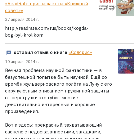
«ReadRate приглашает на «Книжный
совет»»
27 апреля 2014 г.
http://readrate.com/rus/books/kogda-
bog-byl-krolikom
оставил отзыв о книге
«Солярис»
10 апреля 2014 г.
Вечная проблема научной фантастики — в
безуспешной попытке быть научной. Ещё со
времён жульверновского полёта на Луну с его
скрупулёзным описанием пружинной защиты
от перегрузки это губит многие
действительно интересные и хорошие
произведения.
Вот и здесь: прекрасный, захватывающий
саспенс с недосказанностями, загадками,
которые и составляют во многом основу