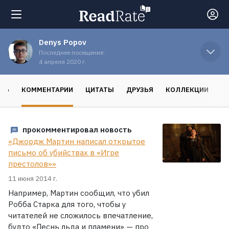
Denys Popov
Поиск
Последнее посещение:
4 апреля 2020 г.
Новости
СЬ
КОММЕНТАРИИ
ЦИТАТЫ
ДРУЗЬЯ
КОЛЛЕКЦИИ
Рейтинги
прокомментировал новость
«Джордж Мартин написал открытое
Книги
письмо об убийствах в «Игре
престолов»»
Экранизации
11 июня 2014 г.
Например, Мартин сообщил, что убил
Робба Старка для того, чтобы у
Коллекции
читателей не сложилось впечатление,
будто «Песнь льда и пламени» — про