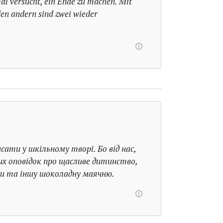
al versucht, ein Ende zu machen. Mit
 den andern sind zwei wieder
сати у шкільному творі. Бо від нас,
х оповідок про щасливе дитинство,
ди та іншу шоколадну маячню.