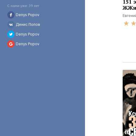
151 
С нами уже: 39 лет
ЖЖи
Denys Popov
Евгени
Денис Попов
Denys Popov
Denys Popov