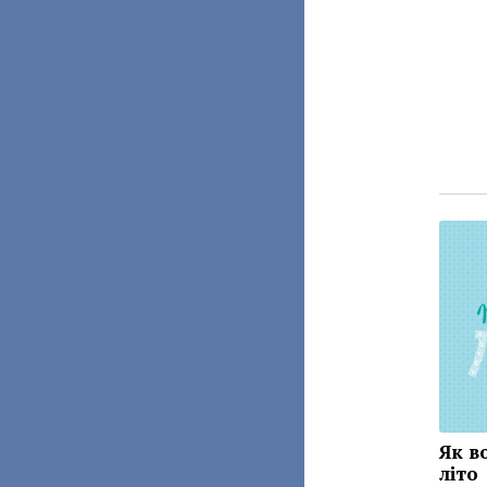
Як в
літо