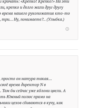
и кричать: «Крепко! Крепко!» На эти
и, крепко и долго жали друг другу
 во время нашего рукопожатия кто-то
, три… Ну, понимаете?.. (Улыбка.)
, просто он натура такая...
 своё время директор N в
Там бы сейчас уже яблони цвели. А
ать Южный полюс прямо на
льники цехов сбиваются в кучу, как