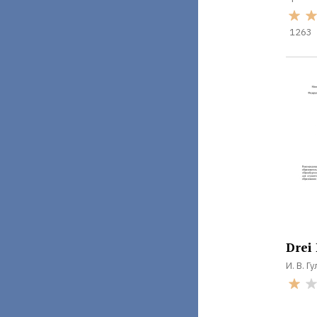
1263
Drei
И. В. Г