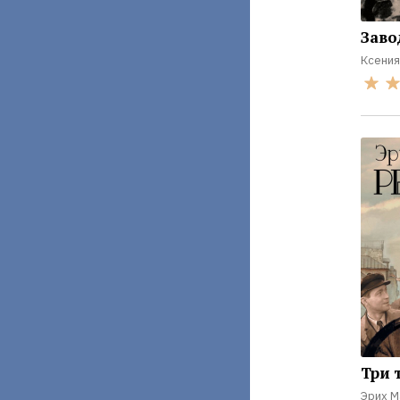
Заво
Ксения
Три 
Эрих М