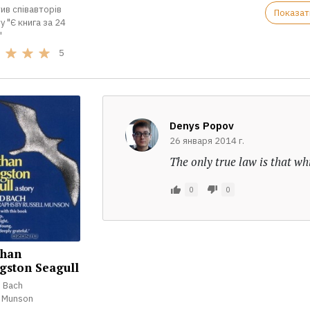
ив співавторів
Показат
у "Є книга за 24
"
5
Denys Popov
26 января 2014 г.
The only true law is that wh
0
0
than
gston Seagull
d Bach
l Munson