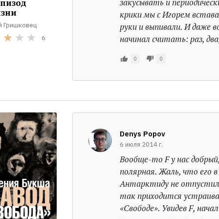
закусывать и периодическ
эпизод
зни
крики мы с Игорем вставал
й Гришковец
руки и выпивали. И даже
начинал считать: раз, два
6
0
0
Denys Popov
6 июля 2014 г.
Вообще-то F у нас добрый
полярная. Жаль, что его в
Антарктиду не отпустил. 
так приходится устраив
«Свободе». Увидев F, нача