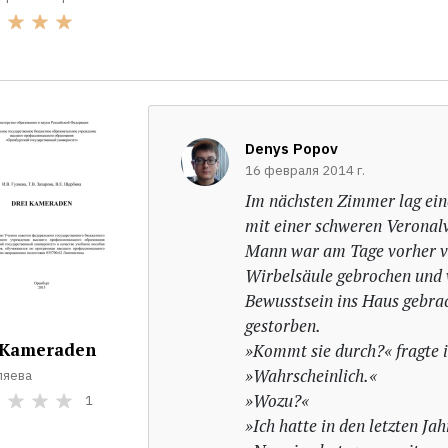
Denys Popov
16 февраля 2014 г.
Im nächsten Zimmer lag ein
mit einer schweren Veronalv
Mann war am Tage vorher ver
Wirbelsäule gebrochen und 
Bewusstsein ins Haus gebra
gestorben.
 Kameraden
»Kommt sie durch?« fragte i
»Wahrscheinlich.«
уляева
»Wozu?«
1
»Ich hatte in den letzten Jah