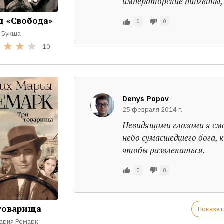
императорские пингвины, 
д «Свобода»
0
0
 Букша
10
Denys Popov
25 февраля 2014 г.
Невидящими глазами я смо
небо сумасшедшего бога, 
чтобы развлекаться.
0
0
товарища
Показат
ария Ремарк