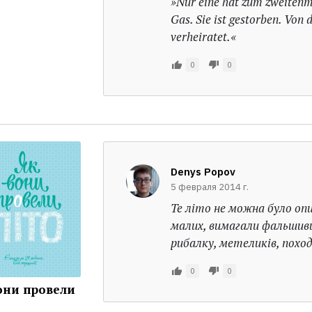
»Nur eine hat zum zweitenm
Gas. Sie ist gestorben. Von
verheiratet.«
0
0
Denys Popov
5 февраля 2014 г.
Те літо не можна було опи
малих, вимагали фальшиви
рибалку, метеликів, похо
0
0
они провели