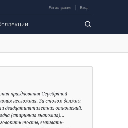
Регистрация
Вход
Коллекции
ония празднования Серебряной
мония несложная. За столом должны
ли двадцатипятилетних отношений.
 одна (старинная знакомая)…
 говорить тосты, выпивать-