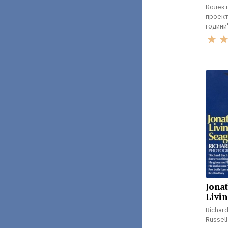
Колект
проект
години
Jona
Livin
Richar
Russel