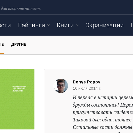
 для тех, кто читает.
ости
Рейтинги
Книги
Экранизации
ЫЕ
ДРУГИЕ
Denys Popov
10 июля 2014 г.
И первая в истории церем
дружбы состоялась! Цере
присутствовать свидете
Таковой был один, точнее
Остальные гости должны